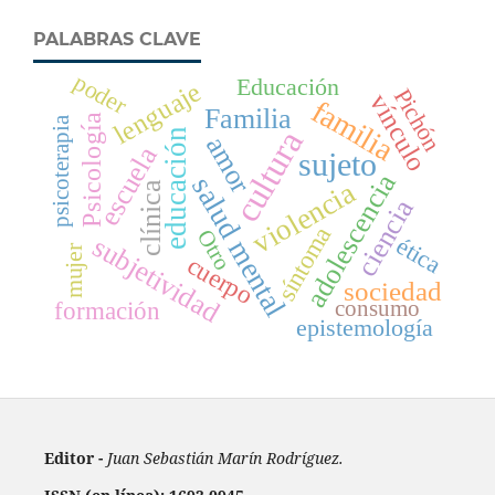
PALABRAS CLAVE
poder
Educación
lenguaje
Pichón
vínculo
familia
Familia
Psicología
psicoterapia
cultura
educación
amor
escuela
sujeto
adolescencia
salud mental
violencia
clínica
ciencia
síntoma
Otro
subjetividad
ética
mujer
cuerpo
sociedad
formación
consumo
epistemología
Editor -
Juan Sebastián Marín Rodríguez.