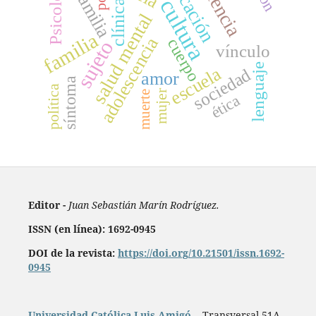
educación
violencia
Psicología
Familia
cultura
clínica
salud mental
familia
adolescencia
cuerpo
sujeto
vínculo
lenguaje
escuela
sociedad
amor
síntoma
política
mujer
muerte
ética
Editor -
Juan Sebastián Marín Rodríguez.
ISSN (en línea): 1692-0945
DOI de la revista:
https://doi.org/10.21501/issn.1692-
0945
Universidad Católica Luis Amigó
- Transversal 51A