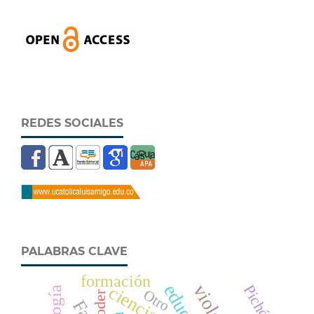
REDES SOCIALES
PALABRAS CLAVE
formación
ciencia
Pichón
Otro
poder