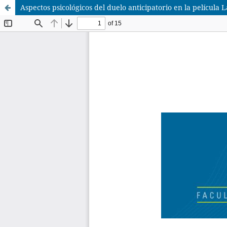
Aspectos psicológicos del duelo anticipatorio en la película L