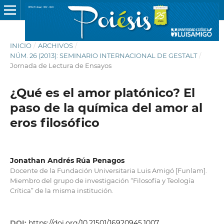
INICIO
/
ARCHIVOS
/
NÚM. 26 (2013): SEMINARIO INTERNACIONAL DE GESTALT
/
Jornada de Lectura de Ensayos
¿Qué es el amor platónico? El
paso de la química del amor al
eros filosófico
Jonathan Andrés Rúa Penagos
Docente de la Fundación Universitaria Luis Amigó [Funlam].
Miembro del grupo de investigación “Filosofía y Teología
Crítica” de la misma institución.
DOI:
https://doi.org/10.21501/16920945.1007