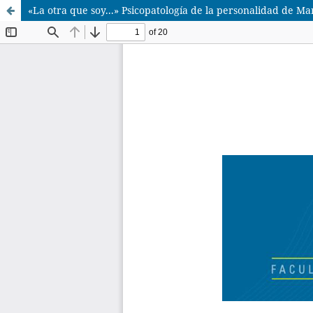
«La otra que soy...» Psicopatología de la personalidad de M