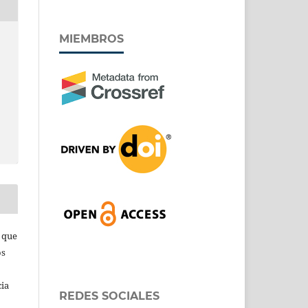
MIEMBROS
s que
os
cia
REDES SOCIALES