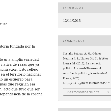
PUBLICADO
12/11/2013
ltura
CÓMO CITAR
toria fundada por la
Castaño Suárez, A. M., Gómez
Medina, J. P., Llanes Gil, C., & Vélez
erto una amplia variedad
Sierra, M. (2013). La memoria
d nativa de razas que ya
política. Los medellinenses al
onización. Esto reflejo
recordar la política ¿la entienden?.
en el territorio nacional.
Poiésis
,
1
(26).
ado un esfuerzo para
https://doi.org/10.21501/16920945.101
rmas que regirían esa
n, acto que tuvo que ser
Más formatos de cita
ndependencia de la corona