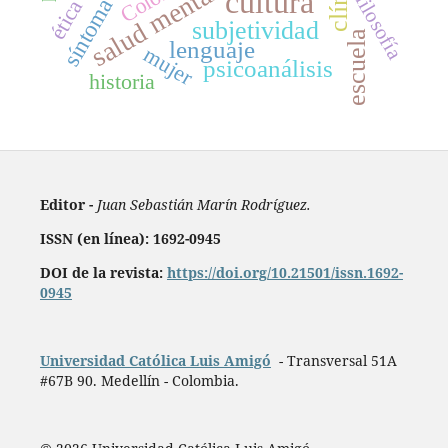
salud mental
cultura
filosofía
síntoma
ética
subjetividad
escuela
lenguaje
mujer
psicoanálisis
historia
Editor -
Juan Sebastián Marín Rodríguez.
ISSN (en línea): 1692-0945
DOI de la revista:
https://doi.org/10.21501/issn.1692-
0945
Universidad Católica Luis Amigó
- Transversal 51A
#67B 90. Medellín - Colombia.