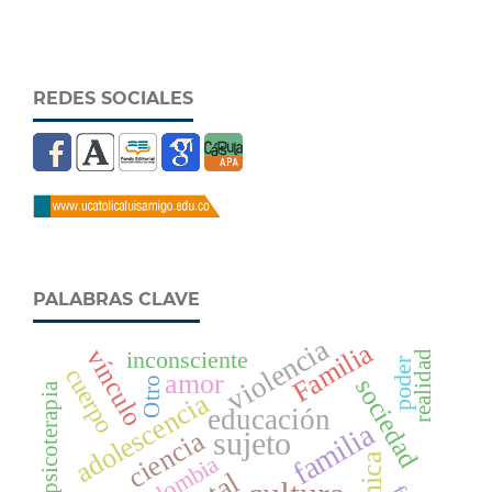
REDES SOCIALES
PALABRAS CLAVE
violencia
Familia
vínculo
inconsciente
realidad
poder
cuerpo
amor
sociedad
Otro
psicoterapia
adolescencia
educación
familia
ciencia
sujeto
Colombia
clínica