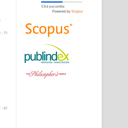
n
 - 71
 - 61