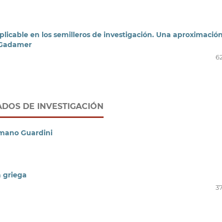
plicable en los semilleros de investigación. Una aproximació
g Gadamer
62
ADOS DE INVESTIGACIÓN
Romano Guardini
a griega
37