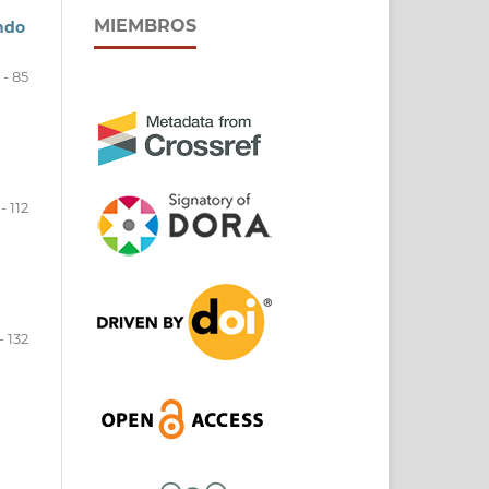
MIEMBROS
ndo
 - 85
- 112
- 132