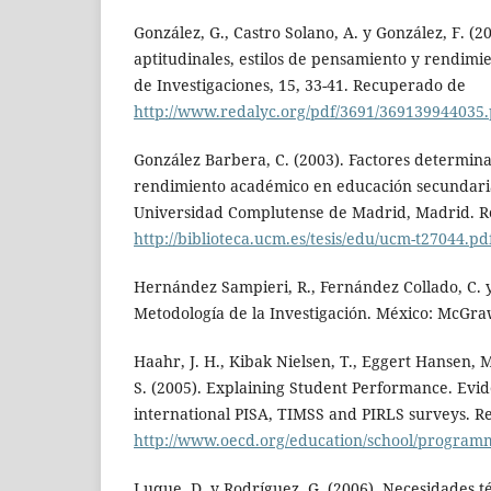
González, G., Castro Solano, A. y González, F. (20
aptitudinales, estilos de pensamiento y rendim
de Investigaciones, 15, 33-41. Recuperado de
http://www.redalyc.org/pdf/3691/369139944035.
González Barbera, C. (2003). Factores determina
rendimiento académico en educación secundaria.
Universidad Complutense de Madrid, Madrid. 
http://biblioteca.ucm.es/tesis/edu/ucm-t27044.pd
Hernández Sampieri, R., Fernández Collado, C. y 
Metodología de la Investigación. México: McGraw
Haahr, J. H., Kibak Nielsen, T., Eggert Hansen, 
S. (2005). Explaining Student Performance. Evi
international PISA, TIMSS and PIRLS surveys. R
http://www.oecd.org/education/school/program
Luque, D. y Rodríguez, G. (2006). Necesidades 