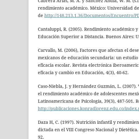
Cabrera Arias, M. A. y Sánchez Andia, W. M. (s.f.
rendimiento académico. México: Universidad d
de
http://148.213.1.36/Documentos/Encuentro/P
Cantaluppi, R. (2005). Rendimiento académico y
Educación Superior a Distancia. Buenos Aires: 
Carvallo, M. (2006), Factores que afectan el de
mexicanos de educación secundaria: un estudio 
eficacia escolar. Revista electrónica iberoameri
eficacia y cambio en Educación, 4(3), 40-62.
Caso-Niebla, J. y Hernández Guzmán, L. (2007). 
el rendimiento académico de adolescentes mexic
Latinoamericana de Psicología, 39(3), 487-501.
http://publicaciones.konradlorenz.edu.co/index.
Daza H, C. (1997). Nutrición infantil y rendimie
dictada en el VIII Congreso Nacional y Dietética
92.