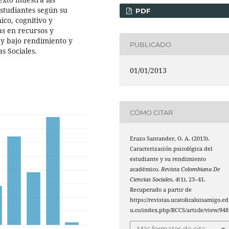
 estudiantes según su
PDF
ico, cognitivo y
vas en recursos y
o y bajo rendimiento y
PUBLICADO
s Sociales.
01/01/2013
CÓMO CITAR
Erazo Santander, O. A. (2013).
Caracterización psicológica del
estudiante y su rendimiento
académico.
Revista Colombiana De
Ciencias Sociales
,
4
(1), 23–41.
Recuperado a partir de
https://revistas.ucatolicaluisamigo.ed
u.co/index.php/RCCS/article/view/948
Más formatos de cita