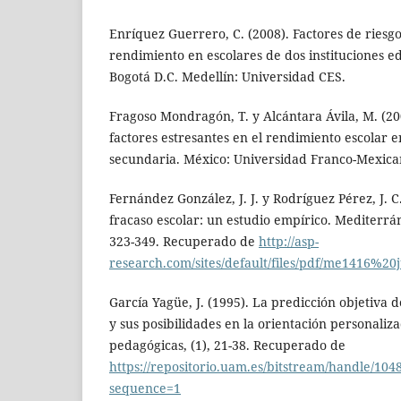
Enríquez Guerrero, C. (2008). Factores de riesgo
rendimiento en escolares de dos instituciones e
Bogotá D.C. Medellín: Universidad CES.
Fragoso Mondragón, T. y Alcántara Ávila, M. (200
factores estresantes en el rendimiento escolar
secundaria. México: Universidad Franco-Mexica
Fernández González, J. J. y Rodríguez Pérez, J. C
fracaso escolar: un estudio empírico. Mediterrá
323-349. Recuperado de
http://asp-
research.com/sites/default/files/pdf/me1416%2
García Yagüe, J. (1995). La predicción objetiva
y sus posibilidades en la orientación personaliz
pedagógicas, (1), 21-38. Recuperado de
https://repositorio.uam.es/bitstream/handle/10
sequence=1