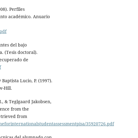
08). Perfiles
iento académico. Anuario
pdf
ntes del bajo
 (Tesis doctoral).
Recuperado de
f
Baptista Lucio, P. (1997).
-Hill.
M., & Teglgaard Jakobsen,
dence from the
etrieved from
meforinternationalstudentassessmentpisa/35920726.pdf
técnicas del alumnado con