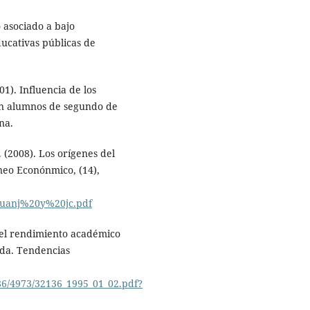
 asociado a bajo
ducativas públicas de
1). Influencia de los
 en alumnos de segundo de
na.
. (2008). Los orígenes del
neo Econónmico, (14),
0juanj%20y%20jc.pdf
 del rendimiento académico
ada. Tendencias
486/4973/32136_1995_01_02.pdf?