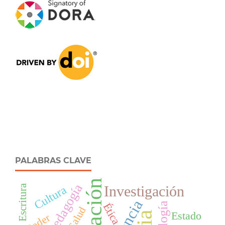
PALABRAS CLAVE
Educación
Pedagogía
Escritura
Investigación
Cultura
Ética
Salud
Estado
Poder