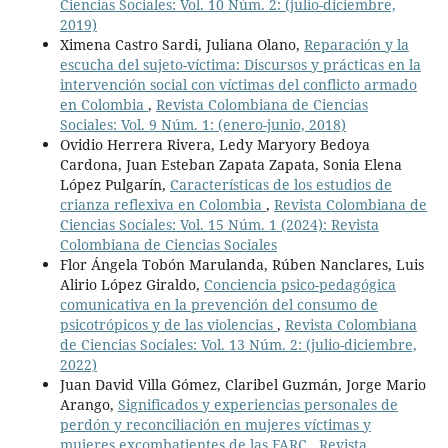
Ciencias Sociales: Vol. 10 Núm. 2: (julio-diciembre,
2019)
Ximena Castro Sardi, Juliana Olano,
Reparación y la
escucha del sujeto-víctima: Discursos y prácticas en la
intervención social con víctimas del conflicto armado
en Colombia
,
Revista Colombiana de Ciencias
Sociales: Vol. 9 Núm. 1: (enero-junio, 2018)
Ovidio Herrera Rivera, Ledy Maryory Bedoya
Cardona, Juan Esteban Zapata Zapata, Sonia Elena
López Pulgarín,
Características de los estudios de
crianza reflexiva en Colombia
,
Revista Colombiana de
Ciencias Sociales: Vol. 15 Núm. 1 (2024): Revista
Colombiana de Ciencias Sociales
Flor Ángela Tobón Marulanda, Rúben Nanclares, Luis
Alirio López Giraldo,
Conciencia psico-pedagógica
comunicativa en la prevención del consumo de
psicotrópicos y de las violencias
,
Revista Colombiana
de Ciencias Sociales: Vol. 13 Núm. 2: (julio-diciembre,
2022)
Juan David Villa Gómez, Claribel Guzmán, Jorge Mario
Arango,
Significados y experiencias personales de
perdón y reconciliación en mujeres víctimas y
mujeres excombatientes de las FARC
,
Revista