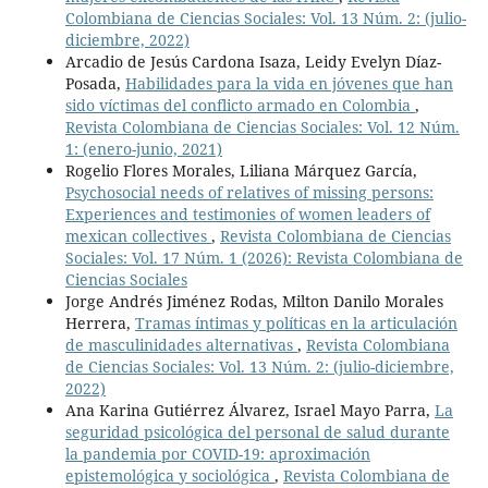
Colombiana de Ciencias Sociales: Vol. 13 Núm. 2: (julio-
diciembre, 2022)
Arcadio de Jesús Cardona Isaza, Leidy Evelyn Díaz-
Posada,
Habilidades para la vida en jóvenes que han
sido víctimas del conflicto armado en Colombia
,
Revista Colombiana de Ciencias Sociales: Vol. 12 Núm.
1: (enero-junio, 2021)
Rogelio Flores Morales, Liliana Márquez García,
Psychosocial needs of relatives of missing persons:
Experiences and testimonies of women leaders of
mexican collectives
,
Revista Colombiana de Ciencias
Sociales: Vol. 17 Núm. 1 (2026): Revista Colombiana de
Ciencias Sociales
Jorge Andrés Jiménez Rodas, Milton Danilo Morales
Herrera,
Tramas íntimas y políticas en la articulación
de masculinidades alternativas
,
Revista Colombiana
de Ciencias Sociales: Vol. 13 Núm. 2: (julio-diciembre,
2022)
Ana Karina Gutiérrez Álvarez, Israel Mayo Parra,
La
seguridad psicológica del personal de salud durante
la pandemia por COVID-19: aproximación
epistemológica y sociológica
,
Revista Colombiana de