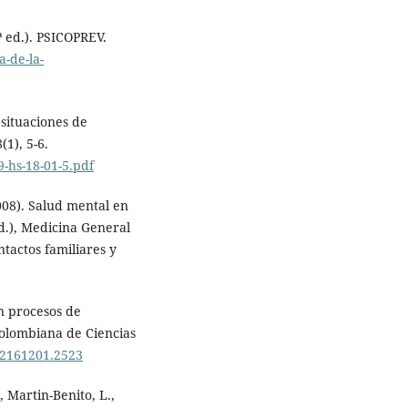
ª ed.). PSICOPREV.
a-de-la-
 situaciones de
1), 5-6.
-hs-18-01-5.pdf
2008). Salud mental en
Ed.), Medicina General
ontactos familiares y
en procesos de
Colombiana de Ciencias
/22161201.2523
 Martin-Benito, L.,