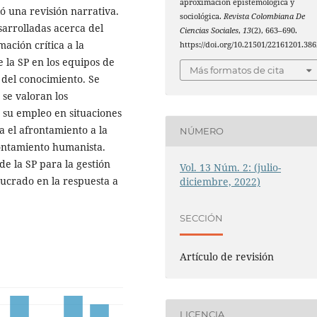
aproximación epistemológica y
ló una revisión narrativa.
sociológica.
Revista Colombiana De
sarrolladas acerca del
Ciencias Sociales
,
13
(2), 663–690.
ación crítica a la
https://doi.org/10.21501/22161201.386
 la SP en los equipos de
Más formatos de cita
 del conocimiento. Se
 se valoran los
a su empleo en situaciones
 el afrontamiento a la
NÚMERO
rontamiento humanista.
e la SP para la gestión
Vol. 13 Núm. 2: (julio-
lucrado en la respuesta a
diciembre, 2022)
SECCIÓN
Artículo de revisión
LICENCIA