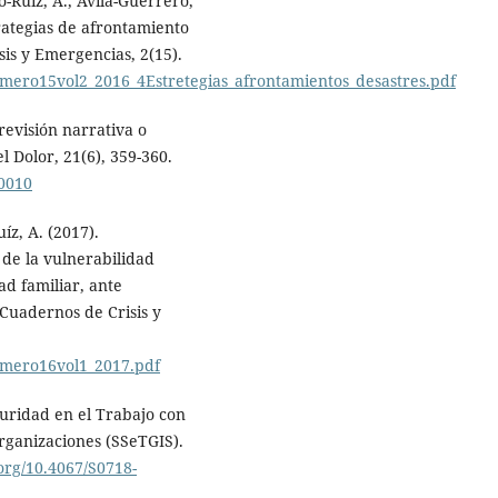
-Ruíz, A., Ávila-Guerrero,
trategias de afrontamiento
is y Emergencias, 2(15).
mero15vol2_2016_4Estretegias_afrontamientos_desastres.pdf
 revisión narrativa o
l Dolor, 21(6), 359-360.
00010
íz, A. (2017).
 de la vulnerabilidad
ad familiar, ante
 Cuadernos de Crisis y
umero16vol1_2017.pdf
guridad en el Trabajo con
organizaciones (SSeTGIS).
.org/10.4067/S0718-