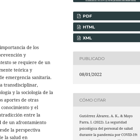
PDF
HTML
XML
importancia de los
 prevención y
PUBLICADO
ntexto se requiere de un
mente teórica y
08/01/2022
de emergencia sanitaria.
a transdisciplinar,
ogía y la sociología de la
los aportes de otras
CÓMO CITAR
l conocimiento y el
tradicción entre la
Gutiérrez Álvarez, A. K., & Mayo
ad de un afrontamiento
Parra, I. (2022). La seguridad
psicológica del personal de salud
desde la perspectiva
durante la pandemia por COVID-19:
de la salud en