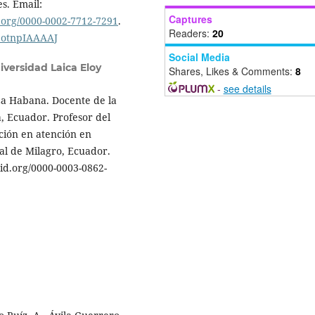
s. Email:
Captures
d.org/0000-0002-7712-7291
.
Readers:
20
y9otnpIAAAAJ
Social Media
iversidad Laica Eloy
Shares, Likes & Comments:
8
-
see details
La Habana. Docente de la
, Ecuador. Profesor del
ción en atención en
al de Milagro, Ecuador.
id.org/0000-0003-0862-