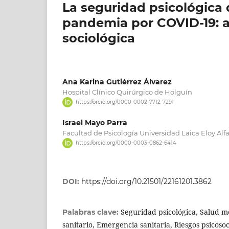
La seguridad psicológica 
pandemia por COVID-19: 
sociológica
Ana Karina Gutiérrez Álvarez
Hospital Clínico Quirúrgico de Holguín
https://orcid.org/0000-0002-7712-7291
Israel Mayo Parra
Facultad de Psicología Universidad Laica Eloy Al
https://orcid.org/0000-0003-0862-6414
DOI:
https://doi.org/10.21501/22161201.3862
Seguridad psicológica, Salud me
Palabras clave:
sanitario, Emergencia sanitaria, Riesgos psicosoc