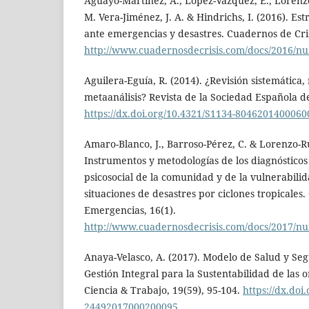
Aguayo-Martínez, A., López-Vázquez, E., Lorenzo
M. Vera-Jiménez, J. A. & Hindrichs, I. (2016). Es
ante emergencias y desastres. Cuadernos de Cris
http://www.cuadernosdecrisis.com/docs/2016/nu
Aguilera-Eguía, R. (2014). ¿Revisión sistemática,
metaanálisis? Revista de la Sociedad Española de
https://dx.doi.org/10.4321/S1134-804620140006
Amaro-Blanco, J., Barroso-Pérez, C. & Lorenzo-Ru
Instrumentos y metodologías de los diagnósticos
psicosocial de la comunidad y de la vulnerabilid
situaciones de desastres por ciclones tropicales.
Emergencias, 16(1).
http://www.cuadernosdecrisis.com/docs/2017/n
Anaya-Velasco, A. (2017). Modelo de Salud y Se
Gestión Integral para la Sustentabilidad de las 
Ciencia & Trabajo, 19(59), 95-104.
https://dx.doi
24492017000200095