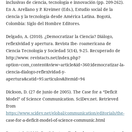
inclusivas de ciencia, tecnología e innovación (pp. 209-262).
En A. Arellano y P. Kreimer (Eds.), Estudio social de la
ciencia y la tecnología desde América Latina. Bogotá,
Colombia: Siglo del Hombre Editores.
Delgado, A. (2010). ¿Democratizar la Ciencia? Diálogo,
reflexividad y apertura. Revista Ibe- roamericana de
Ciencia Tecnología y Sociedad 5(14), 9-25. Recuperado de
http://www. revistacts.net/index.php?
option=com_content&view=article&id=360:idemocratizar-la-
ciencia-dialogo-reflexividad-y-
apertura&catid=95:articulos&Itemid=94
Dickson, D. (27 de junio de 2005). The Case for a “Deficit
Model” of Science Communication. SciDev.net. Retrieved
from
https://www.scidev.net/global/communication/editorials/the-
case-for-a-deficit-model-of-science-communic.html