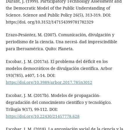
Durant, J. (1999). Participatory Technology Assessment and
the Democratic Model of the Public Understanding of
Science. Science and Public Policy 26(5), 313-319. DOI:
https://doi. org/10.3152/147154399781782329
Erazo-Pesántez, M. (2007). Comunicación, divulgación y
periodismo de la ciencia. Una necesi- dad imprescindible
para Iberoamérica. Quito: Planeta.
Escobar, J. M. (2017a). El problema del déficit en los
modelos democráticos de divulgación científica. Arbor
193(785), a407, 1-14. DOI:
https://doi.org/10.3989/arbor.2017.785n3012
Escobar, J. M. (2017b). Modelos de propagación-
degradación del conocimiento científico y tecnológico.
Trilogía 9(17), 99-112. DOI:
https://doi.org/10.22430/21457778.628
Escobar, J. M. (2018). La apropiación social de la ciencia y la