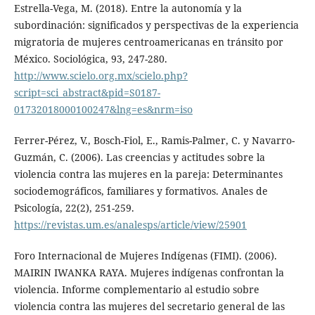
Estrella-Vega, M. (2018). Entre la autonomía y la
subordinación: significados y perspectivas de la experiencia
migratoria de mujeres centroamericanas en tránsito por
México. Sociológica, 93, 247-280.
http://www.scielo.org.mx/scielo.php?
script=sci_abstract&pid=S0187-
01732018000100247&lng=es&nrm=iso
Ferrer-Pérez, V., Bosch-Fiol, E., Ramis-Palmer, C. y Navarro-
Guzmán, C. (2006). Las creencias y actitudes sobre la
violencia contra las mujeres en la pareja: Determinantes
sociodemográficos, familiares y formativos. Anales de
Psicología, 22(2), 251-259.
https://revistas.um.es/analesps/article/view/25901
Foro Internacional de Mujeres Indígenas (FIMI). (2006).
MAIRIN IWANKA RAYA. Mujeres indígenas confrontan la
violencia. Informe complementario al estudio sobre
violencia contra las mujeres del secretario general de las