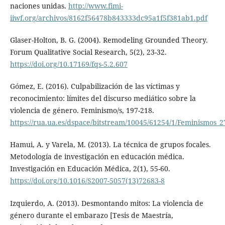
naciones unidas.
http://www.fimi-
iiwf.org/archivos/8162f56478b843333dc95a1f5f381ab1.pdf
Glaser-Holton, B. G. (2004). Remodeling Grounded Theory.
Forum Qualitative Social Research, 5(2), 23-32.
https://doi.org/10.17169/fqs-5.2.607
Gómez, E. (2016). Culpabilización de las víctimas y
reconocimiento: límites del discurso mediático sobre la
violencia de género. Feminismo/s, 197-218.
https://rua.ua.es/dspace/bitstream/10045/61254/1/Feminismos_2
Hamui, A. y Varela, M. (2013). La técnica de grupos focales.
Metodología de investigación en educación médica.
Investigación en Educación Médica, 2(1), 55-60.
https://doi.org/10.1016/S2007-5057(13)72683-8
Izquierdo, A. (2013). Desmontando mitos: La violencia de
género durante el embarazo [Tesis de Maestría,