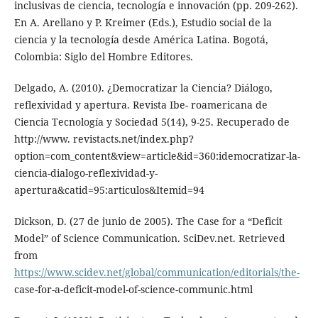
inclusivas de ciencia, tecnología e innovación (pp. 209-262).
En A. Arellano y P. Kreimer (Eds.), Estudio social de la
ciencia y la tecnología desde América Latina. Bogotá,
Colombia: Siglo del Hombre Editores.
Delgado, A. (2010). ¿Democratizar la Ciencia? Diálogo,
reflexividad y apertura. Revista Ibe- roamericana de
Ciencia Tecnología y Sociedad 5(14), 9-25. Recuperado de
http://www. revistacts.net/index.php?
option=com_content&view=article&id=360:idemocratizar-la-
ciencia-dialogo-reflexividad-y-
apertura&catid=95:articulos&Itemid=94
Dickson, D. (27 de junio de 2005). The Case for a “Deficit
Model” of Science Communication. SciDev.net. Retrieved
from
https://www.scidev.net/global/communication/editorials/the-
case-for-a-deficit-model-of-science-communic.html