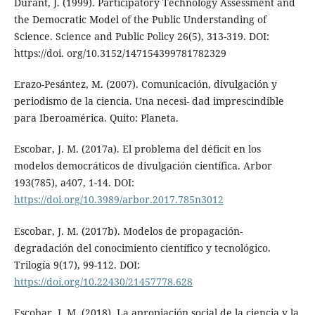
Durant, J. (1999). Participatory Technology Assessment and
the Democratic Model of the Public Understanding of
Science. Science and Public Policy 26(5), 313-319. DOI:
https://doi. org/10.3152/147154399781782329
Erazo-Pesántez, M. (2007). Comunicación, divulgación y
periodismo de la ciencia. Una necesi- dad imprescindible
para Iberoamérica. Quito: Planeta.
Escobar, J. M. (2017a). El problema del déficit en los
modelos democráticos de divulgación científica. Arbor
193(785), a407, 1-14. DOI:
https://doi.org/10.3989/arbor.2017.785n3012
Escobar, J. M. (2017b). Modelos de propagación-
degradación del conocimiento científico y tecnológico.
Trilogía 9(17), 99-112. DOI:
https://doi.org/10.22430/21457778.628
Escobar, J. M. (2018). La apropiación social de la ciencia y la