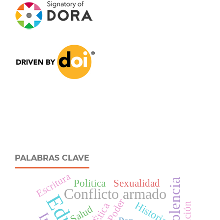
PALABRAS CLAVE
Escritura
Violencia
Política
Sexualidad
Conflicto armado
Poder
Historia
Ética
Salud