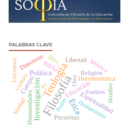
PALABRAS CLAVE
Directorio
Dios
Libertad
Mística
Literatura
Biblia
Teología
Política
Religión
Cultura
Filosofía
Cuerpo
Hermenéutica
Otro
Investigación
Educación
Fe
Hombre
Funlam
Humanidades
Espiritualidad
Verdad
Poder
Ética
Humanismo
Perseitas