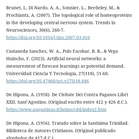
Brunet, I., Di Nardo, A. A., Sonnier, L., Berdeley, M., &
Prochiantz, A. (2007). The topological role of homeoproteins
in the developing central nervous system. Trends in
Neurosciences, 30(6), 260-7.
https://doi.org/10.1016/j.tins.2007.03.010
Castaneda Sanchez, W. A., Polo Escobar, B. R., & Vega
Huincho, F. (2023). Artificial neural networks: a
measurement of forecast learnings as potential demand.
Universidad Ciencia Y Tecnología, 27(118), 51-60.
https://doi.org/10.47460/uct.v27i118.686
De Hipona, A. (1958). De Civitate Dei Contra Paganos Libri
XXII. Sant’Agostino. (Original escrito entre 412 y 426 d.C.).
https://www.augustinus.it/latino/cdd/index2.htm
De Hipona, A. (1956). Tratado sobre la Santísima Trinidad.
Biblioteca de Autores Cristianos. (Original publicado
alrededor de 417 d.C.)