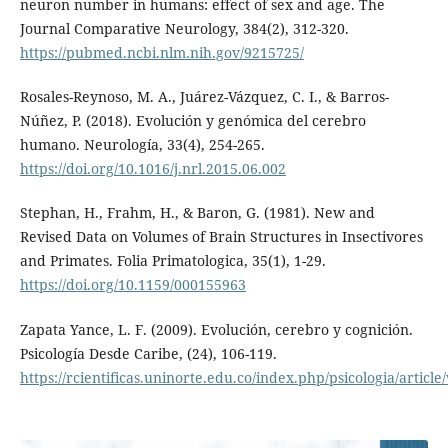
neuron number in humans: effect of sex and age. The
Journal Comparative Neurology, 384(2), 312-320.
https://pubmed.ncbi.nlm.nih.gov/9215725/
Rosales-Reynoso, M. A., Juárez-Vázquez, C. I., & Barros-
Núñez, P. (2018). Evolución y genómica del cerebro
humano. Neurología, 33(4), 254-265.
https://doi.org/10.1016/j.nrl.2015.06.002
Stephan, H., Frahm, H., & Baron, G. (1981). New and
Revised Data on Volumes of Brain Structures in Insectivores
and Primates. Folia Primatologica, 35(1), 1-29.
https://doi.org/10.1159/000155963
Zapata Yance, L. F. (2009). Evolución, cerebro y cognición.
Psicología Desde Caribe, (24), 106-119.
https://rcientificas.uninorte.edu.co/index.php/psicologia/article