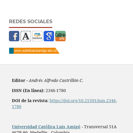
REDES SOCIALES
Editor -
Andrés Alfredo Castrillón C.
ISSN (En línea):
2346-1780
DOI de la revista:
https://doi.org/10.21501/issn.2346-
1780
Universidad Católica Luis Amigó
- Transversal 51A
#67B 90. Medellín - Colombia.