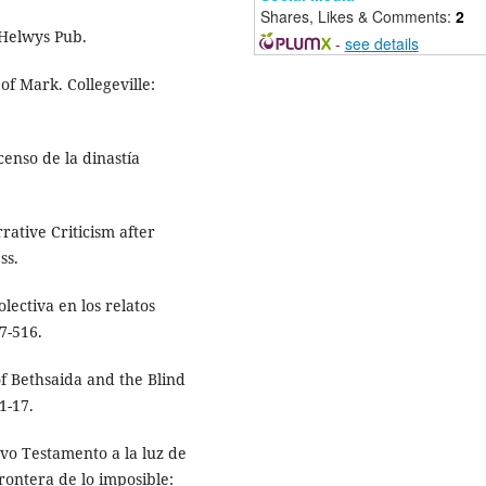
Shares, Likes & Comments:
2
 Helwys Pub.
-
see details
of Mark. Collegeville:
censo de la dinastía
rrative Criticism after
ss.
lectiva en los relatos
7-516.
of Bethsaida and the Blind
1-17.
evo Testamento a la luz de
frontera de lo imposible: