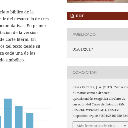
elato bíblico de la
PDF
tir del desarrollo de tres
acumulativas. En primer
tación de la versión
PUBLICADO
de corte literal. En
os del texto desde su
01/01/2017
iza cada una de las
ido simbólico.
CÓMO CITAR
Casas Ramírez, J. A. (2017). “Veo a los
humanos como a árboles”:
aproximación exegética al relato de
curación del Ciego de Betsaida (Mc
8:22-26).
Perseitas
,
5
(1), 132–151.
https://doi.org/10.21501/23461780.224
Más formatos de cita