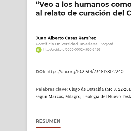
“Veo a los humanos como 
al relato de curación del 
Juan Alberto Casas Ramírez
Pontificia Universidad Javeriana, Bogotá
http://orcid.org/0000-0002-4650-5456
DOI:
https://doi.org/10.21501/23461780.2240
Ciego de Betsaida (Mc 8, 22-26)
Palabras clave:
según Marcos, Milagro, Teología del Nuevo Tes
RESUMEN