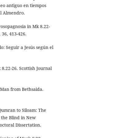
eo antiguo en tiempos
El Almendro.
rosopagnosia in Mk 8.22-
 36, 413-426.
lo: Seguir a Jesús según el
8.22-26. Scottish Journal
d Man from Bethsaida.
 Qumran to Siloam: The
d the Blind in New
ctoral Dissertation.