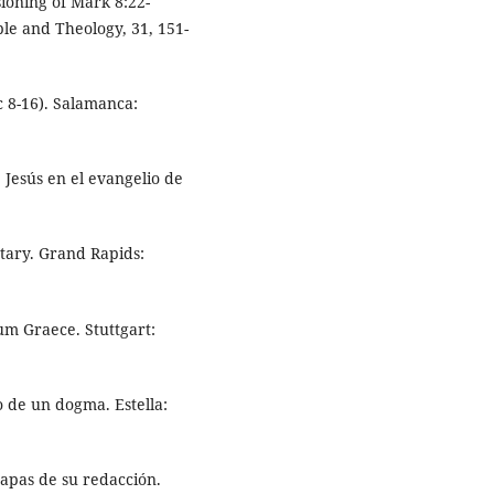
sioning of Mark 8:22-
ible and Theology, 31, 151-
c 8-16). Salamanca:
 Jesús en el evangelio de
tary. Grand Rapids:
um Graece. Stuttgart:
do de un dogma. Estella:
tapas de su redacción.