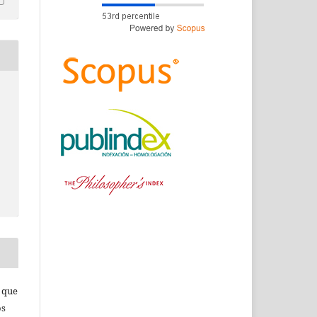
s que
os