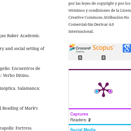
por las leyes de copyright y por los
términos y condiciones de la Licen
Creative Commons Atribución-No
Comercial-Sin Derivar 4.0
Internacional.
igan Baker Academic.
ry and social setting of
0
0
gelio: Encuentros de
a: Verbo Divino.
sinóptica. Salamanca:
l Reading of Mark’s
Captures
Readers:
2
apolis: Fortress.
Social Media