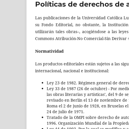
Políticas de derechos de 
Las publicaciones de la Universidad Católica Lu
su Fondo Editorial, no obstante, la Instituci
utilizarán tales obras–, acogiéndose a las leye
Commons Atribución-No Comercial-Sin Derivar 4
Normatividad
Los productos editoriales están sujetos a las sig
internacional, nacional e institucional:
Ley 23 de 1982. Régimen general de derec
Ley 33 de 1987 (26 de octubre) - Por medi
las obras literarias y artísticas’, del 9 d
revisado en Berlín el 13 de noviembre de
Roma el 2 de junio de 1928, en Bruselas el 
24 de julio de 1971.
Tratado de la OMPI sobre derecho de auto
1996. Organización Mundial de la Propieda
Ley 44 de 1993. Por la cual se modifica y 