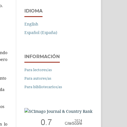
o.
IDIOMA
English
Español (España)
ondo
INFORMACIÓN
pero
Para lectores/as
ento
Para autores/as
Para bibliotecarios/as
eda
los
n lo