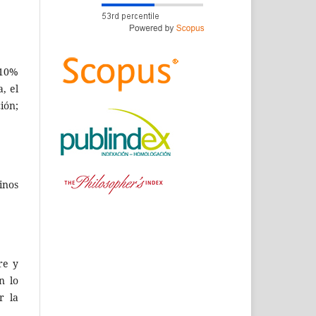
 10%
, el
ión;
inos
re y
n lo
r la