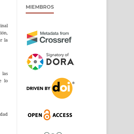
MIEMBROS
inal
ión,
r la
 las
e lo
idad