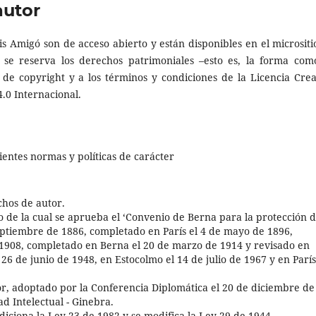
autor
is Amigó son de acceso abierto y están disponibles en el micrositi
ón se reserva los derechos patrimoniales –esto es, la forma com
s de copyright y a los términos y condiciones de la Licencia Crea
.0 Internacional.
uientes normas y políticas de carácter
hos de autor.
o de la cual se aprueba el ‘Convenio de Berna para la protección 
e septiembre de 1886, completado en París el 4 de mayo de 1896,
 1908, completado en Berna el 20 de marzo de 1914 y revisado en
26 de junio de 1948, en Estocolmo el 14 de julio de 1967 y en París
r, adoptado por la Conferencia Diplomática el 20 de diciembre de
d Intelectual - Ginebra.
adiciona la Ley 23 de 1982 y se modifica la Ley 29 de 1944.