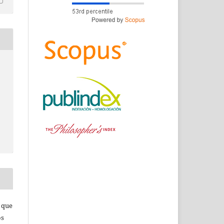
s que
os