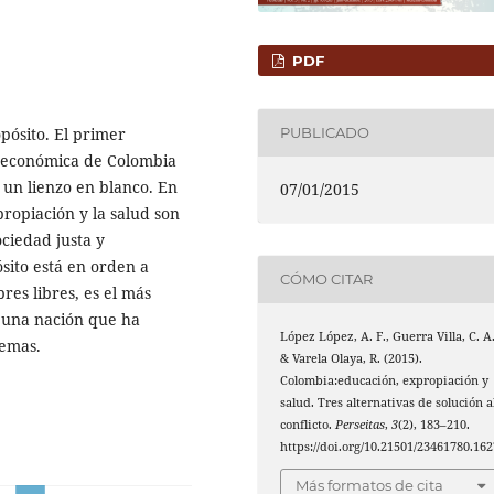
PDF
pósito. El primer
PUBLICADO
a económica de Colombia
un lienzo en blanco. En
07/01/2015
ropiación y la salud son
ciedad justa y
ito está en orden a
CÓMO CITAR
es libres, es el más
 una nación que ha
López López, A. F., Guerra Villa, C. A.
lemas.
& Varela Olaya, R. (2015).
Colombia:educación, expropiación y
salud. Tres alternativas de solución a
conflicto.
Perseitas
,
3
(2), 183–210.
https://doi.org/10.21501/23461780.162
Más formatos de cita