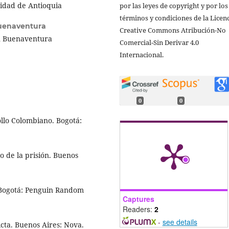
sidad de Antioquia
por las leyes de copyright y por los
términos y condiciones de la Licen
uenaventura
Creative Commons Atribución-No
an Buenaventura
Comercial-Sin Derivar 4.0
Internacional.
0
0
ollo Colombiano. Bogotá:
to de la prisión. Buenos
. Bogotá: Penguin Random
Captures
Readers:
2
-
see details
ricta. Buenos Aires: Nova.