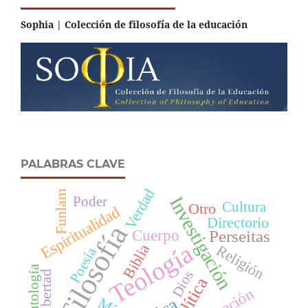
Sophia | Colección de filosofía de la educación
PALABRAS CLAVE
Verdad
Funlam
Investigación
Poder
Cultura
Otro
Espiritualidad
Directorio
Filosofía
Cuerpo
Perseitas
Teología
Biblia
Religión
Poesía
Ontología
Dios
Libertad
Política