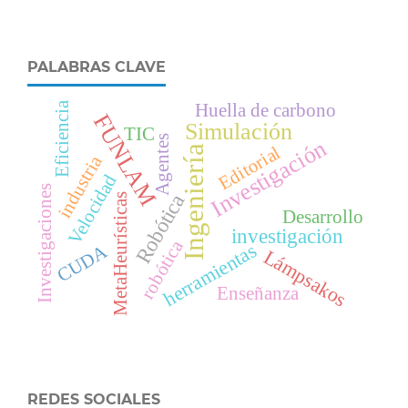
PALABRAS CLAVE
Eficiencia
Huella de carbono
FUNLAM
Simulación
TIC
Agentes
Investigación
Editorial
Ingeniería
industria
Velocidad
Investigaciones
Robótica
MetaHeurísticas
Desarrollo
investigación
robótica
herramientas
CUDA
Lámpsakos
Enseñanza
REDES SOCIALES