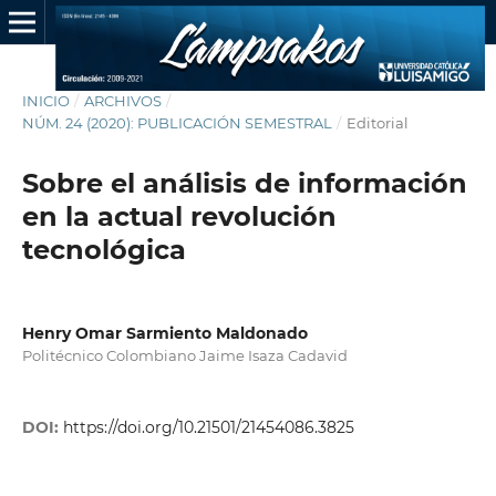
INICIO
/
ARCHIVOS
/
NÚM. 24 (2020): PUBLICACIÓN SEMESTRAL
/
Editorial
Sobre el análisis de información
en la actual revolución
tecnológica
Henry Omar Sarmiento Maldonado
Politécnico Colombiano Jaime Isaza Cadavid
DOI:
https://doi.org/10.21501/21454086.3825