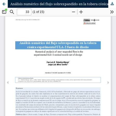
Análisis numérico del flujo sobrexpandido en la tobera cónica experimental ULA-2 fuera de diseño