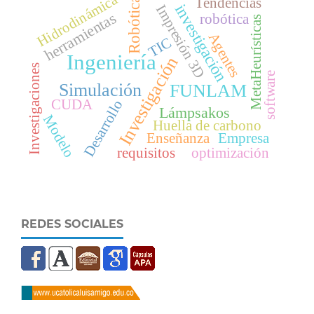
Hidrodinámica
Tendencias
Robótica
investigación
Impresión 3D
herramientas
robótica
MetaHeurísticas
Agentes
TIC
Ingeniería
Investigación
Investigaciones
software
Simulación
FUNLAM
CUDA
Desarrollo
Lámpsakos
Modelo
Huella de carbono
Enseñanza
Empresa
requisitos
optimización
REDES SOCIALES