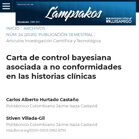
INICIO
/
ARCHIVOS
/
NÚM. 24 (2020): PUBLICACIÓN SEMESTRAL
/
Artículos Investigación Científica y Tecnológica
Carta de control bayesiana
asociada a no conformidades
en las historias clínicas
Carlos Alberto Hurtado Castaño
Politécnico Colombiano Jaime Isaza Cadavid
Stiven Villada-Gil
Politécnico Colombiano Jaime Isaza Cadavid
http://orcid.org/0000-0003-0952-6730