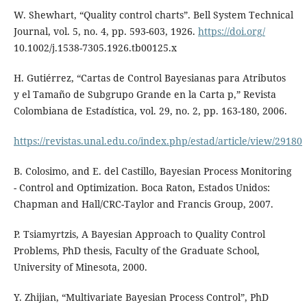
W. Shewhart, “Quality control charts”. Bell System Technical
Journal, vol. 5, no. 4, pp. 593-603, 1926.
https://doi.org/
10.1002/j.1538-7305.1926.tb00125.x
H. Gutiérrez, “Cartas de Control Bayesianas para Atributos
y el Tamaño de Subgrupo Grande en la Carta p,” Revista
Colombiana de Estadística, vol. 29, no. 2, pp. 163-180, 2006.
https://revistas.unal.edu.co/index.php/estad/article/view/29180
B. Colosimo, and E. del Castillo, Bayesian Process Monitoring
- Control and Optimization. Boca Raton, Estados Unidos:
Chapman and Hall/CRC-Taylor and Francis Group, 2007.
P. Tsiamyrtzis, A Bayesian Approach to Quality Control
Problems, PhD thesis, Faculty of the Graduate School,
University of Minesota, 2000.
Y. Zhijian, “Multivariate Bayesian Process Control”, PhD