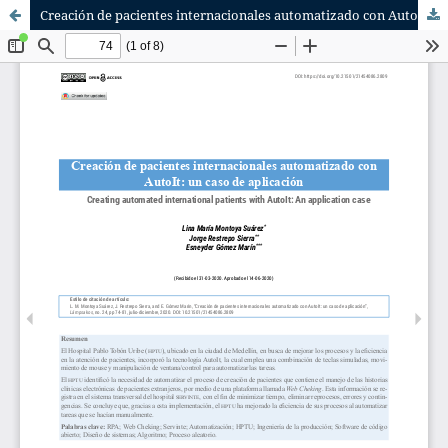
Creación de pacientes internacionales automatizado con AutoIt: un caso de aplicación