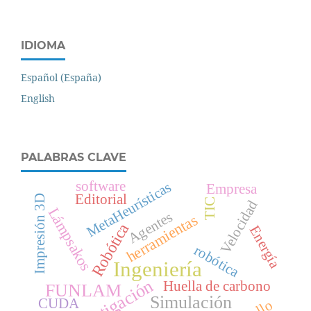
IDIOMA
Español (España)
English
PALABRAS CLAVE
software
MetaHeurísticas
Empresa
Editorial
Impresión 3D
TIC
Velocidad
Lámpsakos
Agentes
herramientas
Robótica
Energía
robótica
Ingeniería
Investigación
Huella de carbono
FUNLAM
Simulación
CUDA