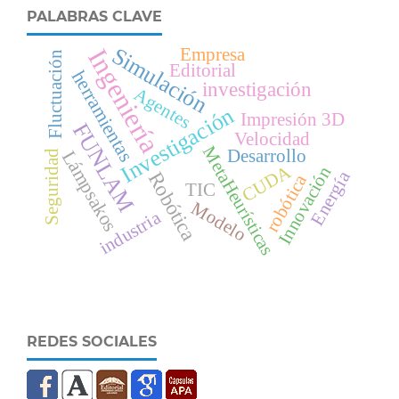
PALABRAS CLAVE
Simulación
Ingeniería
Empresa
Fluctuación
Editorial
herramientas
investigación
Agentes
Investigación
Impresión 3D
FUNLAM
Velocidad
MetaHeurísticas
Desarrollo
Lámpsakos
Seguridad
CUDA
Innovación
Energía
Robótica
robótica
TIC
Modelo
industria
REDES SOCIALES