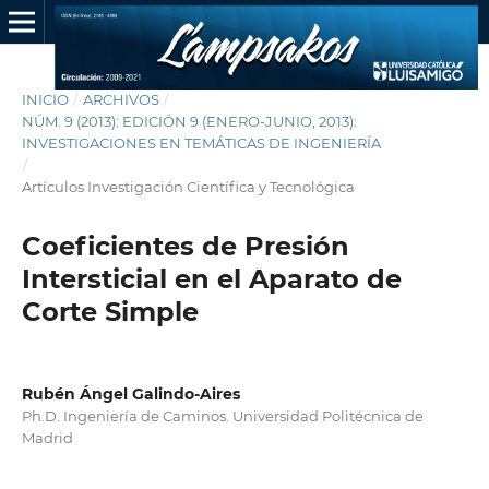
INICIO
/
ARCHIVOS
/
NÚM. 9 (2013): EDICIÓN 9 (ENERO-JUNIO, 2013):
INVESTIGACIONES EN TEMÁTICAS DE INGENIERÍA
/
Artículos Investigación Científica y Tecnológica
Coeficientes de Presión
Intersticial en el Aparato de
Corte Simple
Rubén Ángel Galindo-Aires
Ph.D. Ingeniería de Caminos. Universidad Politécnica de
Madrid