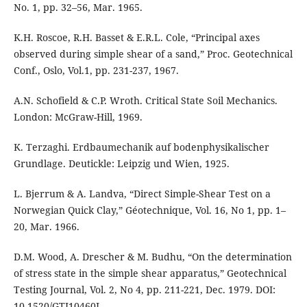
No. 1, pp. 32–56, Mar. 1965.
K.H. Roscoe, R.H. Basset & E.R.L. Cole, “Principal axes
observed during simple shear of a sand,” Proc. Geotechnical
Conf., Oslo, Vol.1, pp. 231-237, 1967.
A.N. Schofield & C.P. Wroth. Critical State Soil Mechanics.
London: McGraw-Hill, 1969.
K. Terzaghi. Erdbaumechanik auf bodenphysikalischer
Grundlage. Deutickle: Leipzig und Wien, 1925.
L. Bjerrum & A. Landva, “Direct Simple-Shear Test on a
Norwegian Quick Clay,” Géotechnique, Vol. 16, No 1, pp. 1–
20, Mar. 1966.
D.M. Wood, A. Drescher & M. Budhu, “On the determination
of stress state in the simple shear apparatus,” Geotechnical
Testing Journal, Vol. 2, No 4, pp. 211-221, Dec. 1979. DOI:
10.1520/GTJ10460J