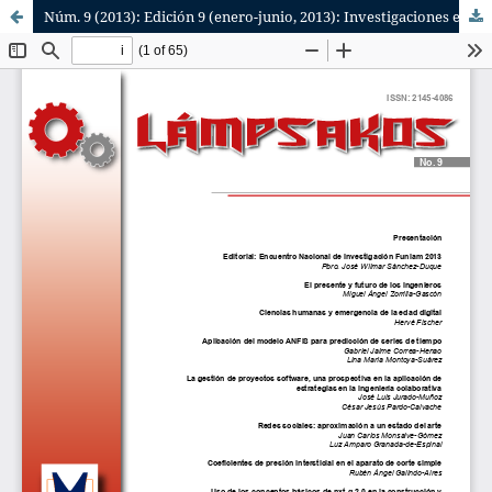
Núm. 9 (2013): Edición 9 (enero-junio, 2013): Investigaciones en Temáticas de Ingeniería