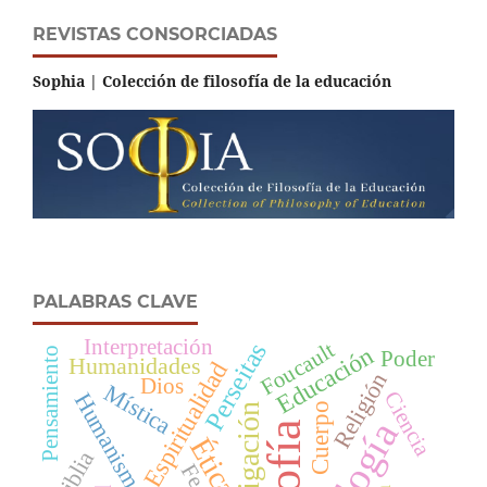
REVISTAS CONSORCIADAS
Sophia | Colección de filosofía de la educación
PALABRAS CLAVE
Interpretación
Perseitas
Foucault
Educación
Pensamiento
Poder
Humanidades
Espiritualidad
Religión
Dios
Mística
Ciencia
Humanismo
Cuerpo
Investigación
Ética
Biblia
Fe