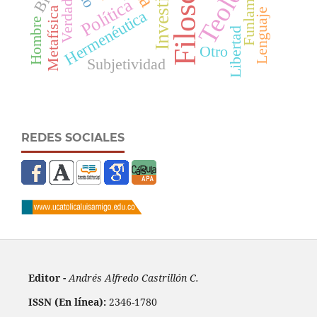
Teología
Filosofía
Política
Verdad
Funlam
Metafísica
Lenguaje
Hermenéutica
Hombre
Libertad
Otro
Subjetividad
REDES SOCIALES
Editor -
Andrés Alfredo Castrillón C.
ISSN (En línea):
2346-1780