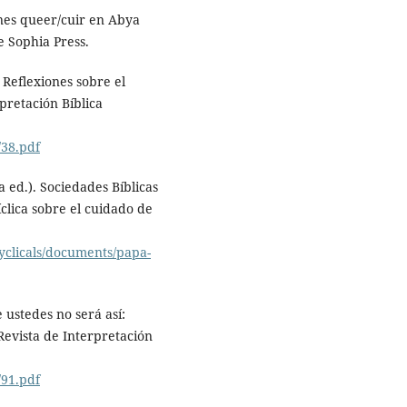
ones queer/cuir en Abya
te Sophia Press.
. Reflexiones sobre el
pretación Bíblica
/38.pdf
a ed.). Sociedades Bíblicas
íclica sobre el cuidado de
yclicals/documents/papa-
 ustedes no será así:
. Revista de Interpretación
/91.pdf