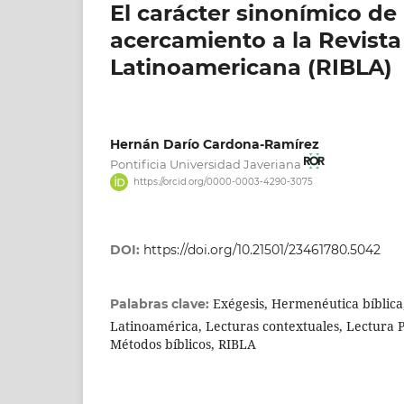
El carácter sinonímico de 
acercamiento a la Revista
Latinoamericana (RIBLA)
Hernán Darío Cardona-Ramírez
Pontificia Universidad Javeriana
https://orcid.org/0000-0003-4290-3075
DOI:
https://doi.org/10.21501/23461780.5042
Exégesis, Hermenéutica bíblica
Palabras clave:
Latinoamérica, Lecturas contextuales, Lectura Po
Métodos bíblicos, RIBLA