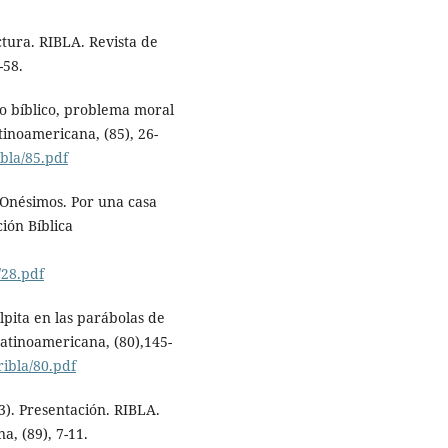
ctura. RIBLA. Revista de
-58.
io bíblico, problema moral
tinoamericana, (85), 26-
bla/85.pdf
y Onésimos. Por una casa
ión Bíblica
/28.pdf
lpita en las parábolas de
Latinoamericana, (80),145-
ribla/80.pdf
23). Presentación. RIBLA.
a, (89), 7-11.