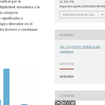
radical por la
13
, 335–370.
https://doi.org/10.21501/23461780.504
iplicidad sinonímica y la
la categoría
Más formatos de cita
 significados y
ógico liberador en el
los lectores a cuestionar
NÚMERO
Vol. 13 (2025): Publicación
continua
SECCIÓN
Artículos
LICENCIA