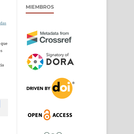
MIEMBROS
adas
s que
os
cia