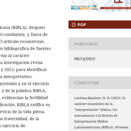
PDF
ricana (RIBLA), después
el continente, y fuera de
El artículo reconstruye,
PUBLICADO
n bibliográfica de fuentes
rma al carácter
08/14/2025
La investigación revisa
 2023, para identificar
a interpretativo-
CÓMO CITAR
rensión y en el ejercicio
, y de la palabra RIBLA,
, evidencian la fertilidad
Cardona-Ramírez, H. D. (2025). El
carácter sinonímico de la
icación. RIBLA ratifica su
“interpretación” bíblica. Un
vicio de la vida plena,
acercamiento a la Revista de
la fraternidad, de la
Interpretación Bíblica
 ejercicio de
Latinoamericana (RIBLA).
Perseitas
,