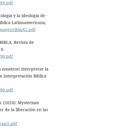
/89.pdf
ología y la ideología de
Bíblica Latinoamericana,
mages/ribla/62.pdf
 RIBLA. Revista de
10.
/90.pdf
a nosotros! Interpretar la
de Interpretación Bíblica
/80.pdf
.). (2024). Mysterium
r de la liberación en las
eza/2.pdf