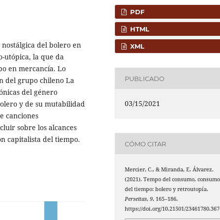
PDF
HTML
 nostálgica del bolero en
XML
-utópica, la que da
mpo en mercancía. Lo
PUBLICADO
ón del grupo chileno La
ónicas del género
03/15/2021
olero y de su mutabilidad
de canciones
cluir sobre los alcances
n capitalista del tiempo.
CÓMO CITAR
Mercier, C., & Miranda, E. Álvarez.
(2021). Tempo del consumo, consum
del tiempo: bolero y retroutopía.
Perseitas
,
9
, 165–186.
https://doi.org/10.21501/23461780.367