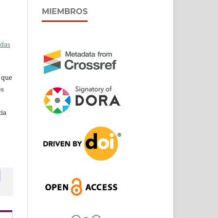
MIEMBROS
adas
s que
os
cia