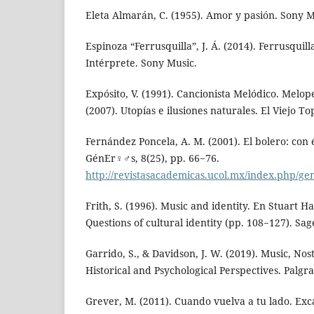
Eleta Almarán, C. (1955). Amor y pasión. Sony M
Espinoza “Ferrusquilla”, J. Á. (2014). Ferrusquil
Intérprete. Sony Music.
Expósito, V. (1991). Cancionista Melódico. Melop
(2007). Utopías e ilusiones naturales. El Viejo To
Fernández Poncela, A. M. (2001). El bolero: con é
GénEr♀♂s, 8(25), pp. 66−76.
http://revistasacademicas.ucol.mx/index.php/gen
Frith, S. (1996). Music and identity. En Stuart Ha
Questions of cultural identity (pp. 108−127). Sag
Garrido, S., & Davidson, J. W. (2019). Music, No
Historical and Psychological Perspectives. Palgr
Grever, M. (2011). Cuando vuelva a tu lado. Exc