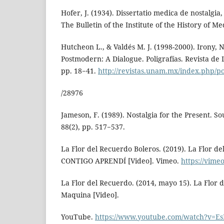
Hofer, J. (1934). Dissertatio medica de nostalgi
The Bulletin of the Institute of the History of Me
Hutcheon L., & Valdés M. J. (1998-2000). Irony, N
Postmodern: A Dialogue. Poligrafías. Revista de
pp. 18−41.
http://revistas.unam.mx/index.php/pol
/28976
Jameson, F. (1989). Nostalgia for the Present. So
88(2), pp. 517−537.
La Flor del Recuerdo Boleros. (2019). La Flor d
CONTIGO APRENDÍ [Video]. Vimeo.
https://vim
La Flor del Recuerdo. (2014, mayo 15). La Flor 
Maquina [Video].
YouTube.
https://www.youtube.com/watch?v=E