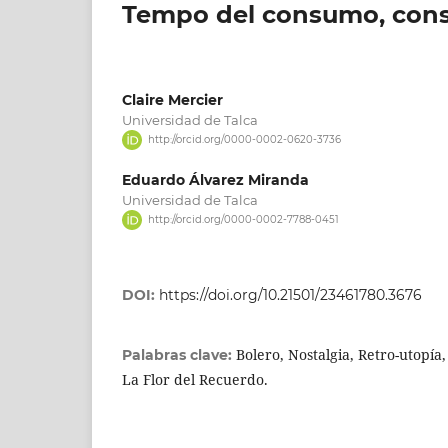
Tempo del consumo, consu
Claire Mercier
Universidad de Talca
http://orcid.org/0000-0002-0620-3736
Eduardo Álvarez Miranda
Universidad de Talca
http://orcid.org/0000-0002-7788-0451
DOI:
https://doi.org/10.21501/23461780.3676
Bolero, Nostalgia, Retro-utopía
Palabras clave:
La Flor del Recuerdo.