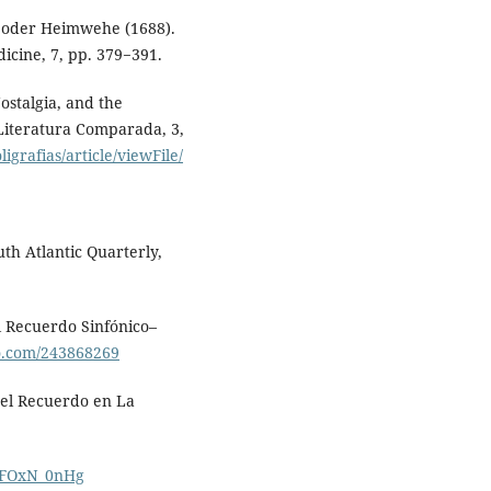
a, oder Heimwehe (1688).
dicine, 7, pp. 379−391.
ostalgia, and the
 Literatura Comparada, 3,
igrafias/article/viewFile/
uth Atlantic Quarterly,
el Recuerdo Sinfónico–
eo.com/243868269
del Recuerdo en La
sFOxN_0nHg