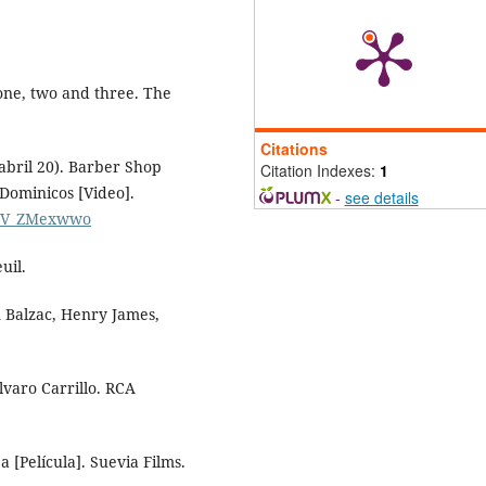
 one, two and three. The
Citations
abril 20). Barber Shop
Citation Indexes:
1
Dominicos [Video].
-
see details
gCV_ZMexwwo
uil.
n Balzac, Henry James,
Álvaro Carrillo. RCA
a [Película]. Suevia Films.