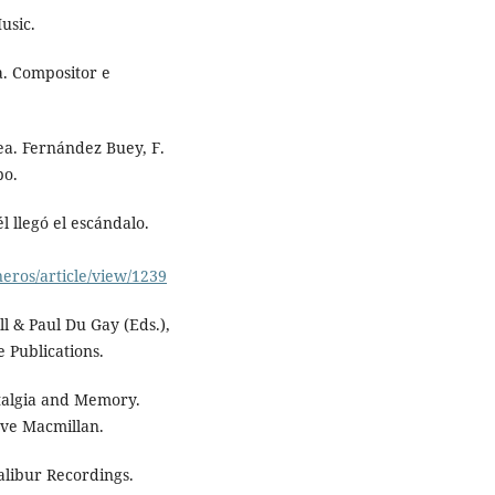
usic.
la. Compositor e
ea. Fernández Buey, F.
po.
l llegó el escándalo.
eros/article/view/1239
ll & Paul Du Gay (Eds.),
e Publications.
stalgia and Memory.
ave Macmillan.
alibur Recordings.