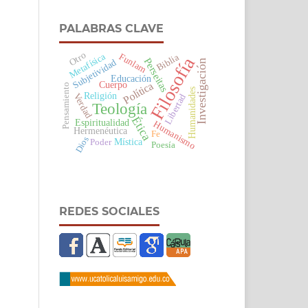
PALABRAS CLAVE
Otro
Metafísica
Funlam
Biblia
Filosofía
Perseitas
Subjetividad
Investigación
Educación
Cuerpo
Política
Pensamiento
Humanidades
Religión
Verdad
Libertad
Teología
Ética
Espiritualidad
Humanismo
Hermenéutica
Fe
Dios
Mística
Poder
Poesía
REDES SOCIALES