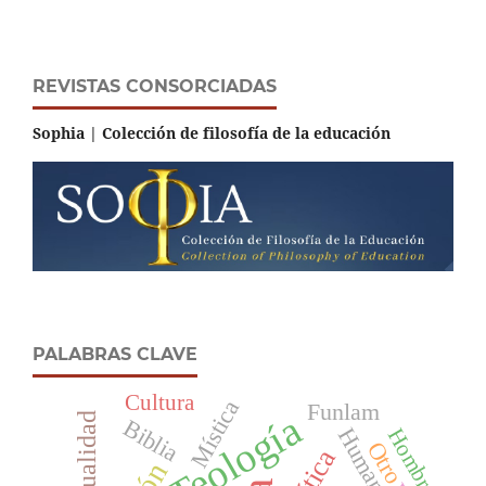
REVISTAS CONSORCIADAS
Sophia | Colección de filosofía de la educación
PALABRAS CLAVE
Cultura
Mística
Funlam
Teología
Espiritualidad
Biblia
Humanismo
Hombre
Otro