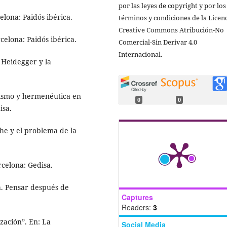
por las leyes de copyright y por los
elona: Paidós ibérica.
términos y condiciones de la Licen
Creative Commons Atribución-No
rcelona: Paidós ibérica.
Comercial-Sin Derivar 4.0
Internacional.
, Heidegger y la
ilismo y hermenéutica en
0
0
isa.
che y el problema de la
rcelona: Gedisa.
ia. Pensar después de
Captures
Readers:
3
ización”. En: La
Social Media