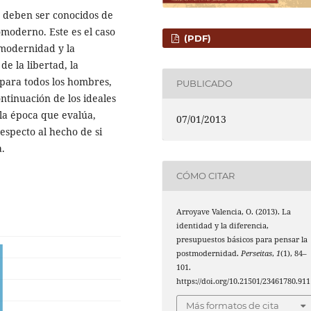
e deben ser conocidos de
moderno. Este es el caso
(PDF)
 modernidad y la
e la libertad, la
d para todos los hombres,
PUBLICADO
ntinuación de los ideales
la época que evalúa,
07/01/2013
especto al hecho de si
a.
CÓMO CITAR
Arroyave Valencia, O. (2013). La
identidad y la diferencia,
presupuestos básicos para pensar la
postmodernidad.
Perseitas
,
1
(1), 84–
101.
https://doi.org/10.21501/23461780.911
Más formatos de cita