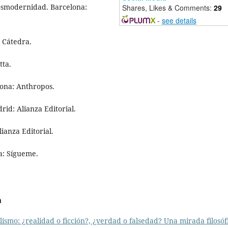
posmodernidad. Barcelona:
Shares, Likes & Comments:
29
-
see details
: Cátedra.
tta.
lona: Anthropos.
rid: Alianza Editorial.
lianza Editorial.
a: Sígueme.
a
lismo: ¿realidad o ficción?, ¿verdad o falsedad? Una mirada filosó