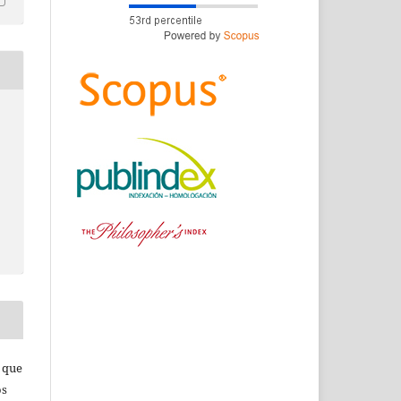
s que
os