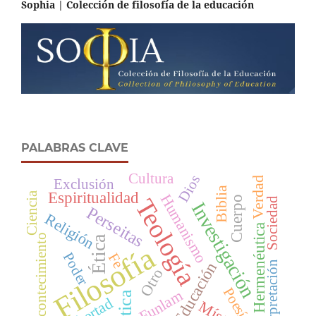
Sophia | Colección de filosofía de la educación
PALABRAS CLAVE
Cultura
Dios
Verdad
Exclusión
Biblia
Espiritualidad
Ciencia
Humanismo
Cuerpo
Teología
Sociedad
Investigación
Perseitas
Religión
Hermenéutica
Acontecimiento
Ética
Filosofía
Poder
Fe
Interpretación
Educación
Otro
Poesía
Funlam
Libertad