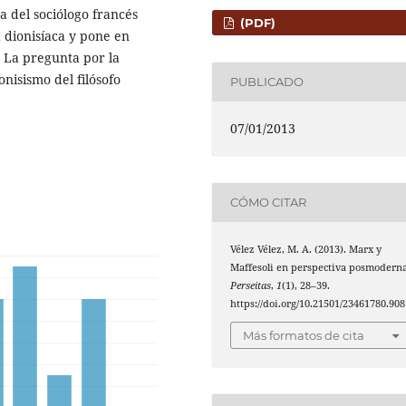
 del sociólogo francés
(PDF)
a dionisíaca y pone en
 La pregunta por la
nisismo del filósofo
PUBLICADO
07/01/2013
CÓMO CITAR
Vélez Vélez, M. A. (2013). Marx y
Maffesoli en perspectiva posmoderna
Perseitas
,
1
(1), 28–39.
https://doi.org/10.21501/23461780.908
Más formatos de cita