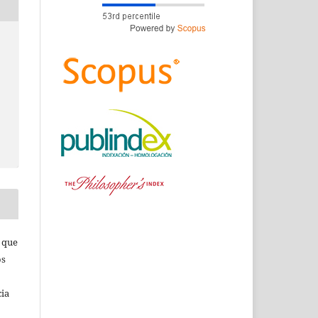
s que
os
cia