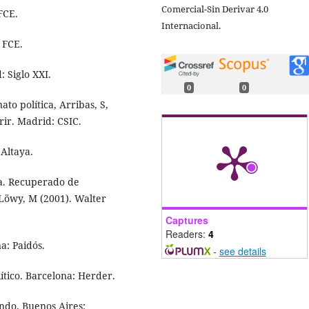
Comercial-Sin Derivar 4.0
FCE.
Internacional.
 FCE.
 Siglo XXI.
0
0
ato política, Arribas, S,
rir. Madrid: CSIC.
 Altaya.
ca. Recuperado de
Löwy, M (2001). Walter
Captures
Readers:
4
a: Paidós.
-
see details
lítico. Barcelona: Herder.
ndo. Buenos Aires: