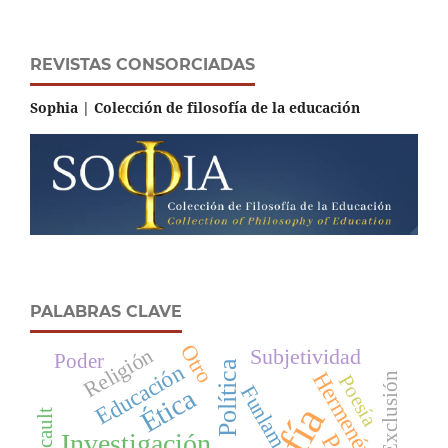
REVISTAS CONSORCIADAS
Sophia | Colección de filosofía de la educación
PALABRAS CLAVE
Otro
Religión
Subjetividad
Poder
Política
Educación
Hermenéutica
Exclusión
Poesía
Funlam
Ética
Foucault
Investigación