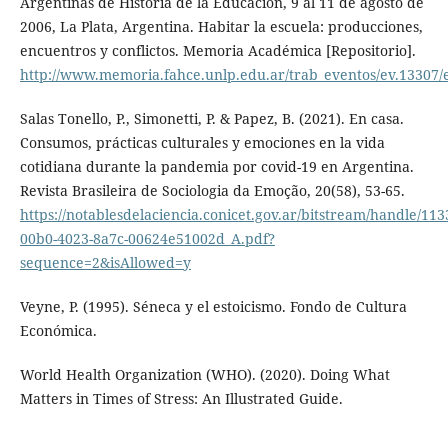
Argentinas de Historia de la Educación, 9 al 11 de agosto de
2006, La Plata, Argentina. Habitar la escuela: producciones,
encuentros y conflictos. Memoria Académica [Repositorio].
http://www.memoria.fahce.unlp.edu.ar/trab_eventos/ev.13307/
Salas Tonello, P., Simonetti, P. & Papez, B. (2021). En casa.
Consumos, prácticas culturales y emociones en la vida
cotidiana durante la pandemia por covid-19 en Argentina.
Revista Brasileira de Sociologia da Emoção, 20(58), 53-65.
https://notablesdelaciencia.conicet.gov.ar/bitstream/handle/1
00b0-4023-8a7c-00624e51002d_A.pdf?
sequence=2&isAllowed=y
Veyne, P. (1995). Séneca y el estoicismo. Fondo de Cultura
Económica.
World Health Organization (WHO). (2020). Doing What
Matters in Times of Stress: An Illustrated Guide.