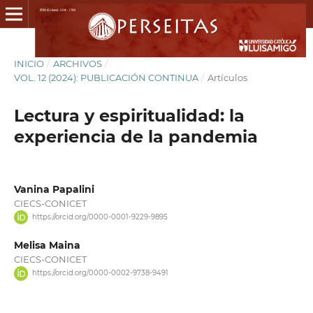
INICIO
/
ARCHIVOS
/
VOL. 12 (2024): PUBLICACIÓN CONTINUA
/
Artículos
Lectura y espiritualidad: la
experiencia de la pandemia
Vanina Papalini
CIECS-CONICET
https://orcid.org/0000-0001-9229-9895
Melisa Maina
CIECS-CONICET
https://orcid.org/0000-0002-9738-9491