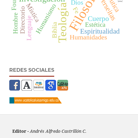
Filosofía
Perseitas
Dios
Mística
Teología
Humanismo
Fe
Directorio
Hombre
Cuerpo
Lenguaje
Estética
Biblia
Espiritualidad
Humanidades
REDES SOCIALES
Editor -
Andrés Alfredo Castrillón C.