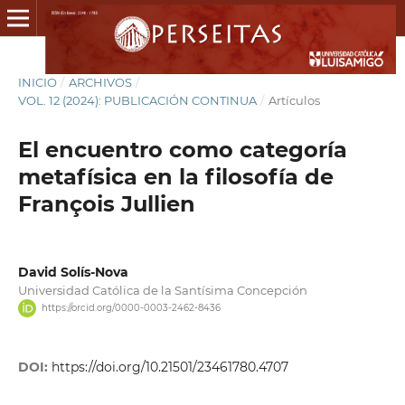
INICIO
/
ARCHIVOS
/
VOL. 12 (2024): PUBLICACIÓN CONTINUA
/
Artículos
El encuentro como categoría
metafísica en la filosofía de
François Jullien
David Solís-Nova
Universidad Católica de la Santísima Concepción
https://orcid.org/0000-0003-2462-8436
DOI:
https://doi.org/10.21501/23461780.4707