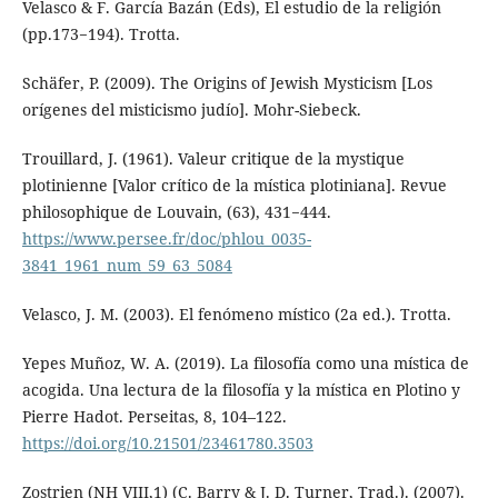
Velasco & F. García Bazán (Eds), El estudio de la religión
(pp.173−194). Trotta.
Schäfer, P. (2009). The Origins of Jewish Mysticism [Los
orígenes del misticismo judío]. Mohr-Siebeck.
Trouillard, J. (1961). Valeur critique de la mystique
plotinienne [Valor crítico de la mística plotiniana]. Revue
philosophique de Louvain, (63), 431−444.
https://www.persee.fr/doc/phlou_0035-
3841_1961_num_59_63_5084
Velasco, J. M. (2003). El fenómeno místico (2a ed.). Trotta.
Yepes Muñoz, W. A. (2019). La filosofía como una mística de
acogida. Una lectura de la filosofía y la mística en Plotino y
Pierre Hadot. Perseitas, 8, 104–122.
https://doi.org/10.21501/23461780.3503
Zostrien (NH VIII,1) (C. Barry & J. D. Turner, Trad.). (2007).