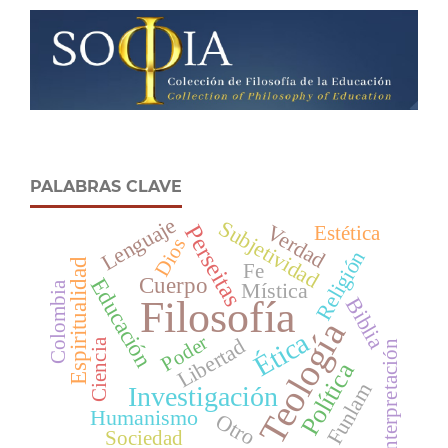
PALABRAS CLAVE
Lenguaje
Subjetividad
Verdad
Perseitas
Estética
Dios
Religión
Espiritualidad
Fe
Cuerpo
Educación
Mística
Colombia
Filosofía
Biblia
Teología
Ética
Poder
Libertad
Ciencia
Interpretación
Política
Funlam
Investigación
Humanismo
Otro
Sociedad