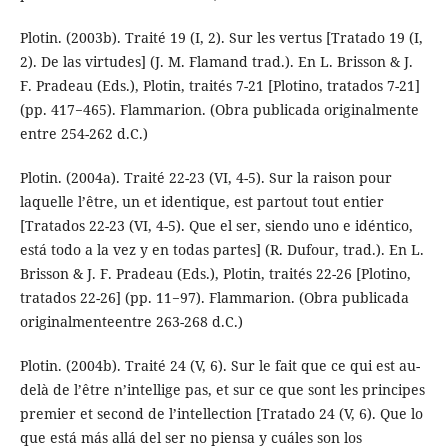
Plotin. (2003b). Traité 19 (I, 2). Sur les vertus [Tratado 19 (I,
2). De las virtudes] (J. M. Flamand trad.). En L. Brisson & J.
F. Pradeau (Eds.), Plotin, traités 7-21 [Plotino, tratados 7-21]
(pp. 417−465). Flammarion. (Obra publicada originalmente
entre 254-262 d.C.)
Plotin. (2004a). Traité 22-23 (VI, 4-5). Sur la raison pour
laquelle l’être, un et identique, est partout tout entier
[Tratados 22-23 (VI, 4-5). Que el ser, siendo uno e idéntico,
está todo a la vez y en todas partes] (R. Dufour, trad.). En L.
Brisson & J. F. Pradeau (Eds.), Plotin, traités 22-26 [Plotino,
tratados 22-26] (pp. 11−97). Flammarion. (Obra publicada
originalmenteentre 263-268 d.C.)
Plotin. (2004b). Traité 24 (V, 6). Sur le fait que ce qui est au-
delà de l’être n’intellige pas, et sur ce que sont les principes
premier et second de l’intellection [Tratado 24 (V, 6). Que lo
que está más allá del ser no piensa y cuáles son los