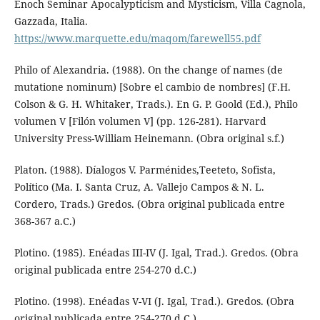
Enoch Seminar Apocalypticism and Mysticism, Villa Cagnola,
Gazzada, Italia.
https://www.marquette.edu/maqom/farewell55.pdf
Philo of Alexandria. (1988). On the change of names (de
mutatione nominum) [Sobre el cambio de nombres] (F.H.
Colson & G. H. Whitaker, Trads.). En G. P. Goold (Ed.), Philo
volumen V [Filón volumen V] (pp. 126-281). Harvard
University Press-William Heinemann. (Obra original s.f.)
Platon. (1988). Díalogos V. Parménides,Teeteto, Sofista,
Político (Ma. I. Santa Cruz, A. Vallejo Campos & N. L.
Cordero, Trads.) Gredos. (Obra original publicada entre
368-367 a.C.)
Plotino. (1985). Enéadas III-IV (J. Igal, Trad.). Gredos. (Obra
original publicada entre 254-270 d.C.)
Plotino. (1998). Enéadas V-VI (J. Igal, Trad.). Gredos. (Obra
original publicada entre 254-270 d.C.)