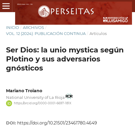
INICIO
/
ARCHIVOS
/
VOL. 12 (2024): PUBLICACIÓN CONTINUA
/
Artículos
Ser Dios: la unio mystica según
Plotino y sus adversarios
gnósticos
Mariano Troiano
National University of La Rioja
https://orcid.org/0000-0001-6697-181X
DOI:
https://doi.org/10.21501/23461780.4649