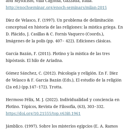
and Mysticism, Villa Cagnola, Gazzada, Italia.
http://enochseminar.org/enoch-seminars/milan-2015
Diez de Velasco, F. (1997). Un problema de delimitación
conceptual en historia de las religiones: la mística griega. En
D. Plácido, J. Casillas & C. Fornis Vaquero (Coords.),
Imágenes de la polis (pp. 407− 422). Ediciones clásicas.
García Bazán, F. (2011). Plotino y la mística de las tres
hipóstasis. El hilo de Ariadna.
Gómez Sánchez, C. (2012). Psicología y religión. En F. Diez
de Velasco & F. García Bazán (Eds.), El estudio de la religión
(2a ed.) (pp.147−172). Trotta.
Hermoso Félix, M. J. (2022). Individualidad y conciencia en
Plotino. Tópicos, Revista de Filosofía, (63), 303−332.
https://doi.org/10.21555/top.v63i0.1961
Jámblico. (1997). Sobre los misterios egipcios (E. A. Ramos