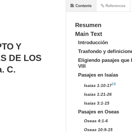
Contents
References
Resumen
Main Text
Introducción
PTO Y
Trasfondo y definicion
S DE LOS
Eligiendo pasajes que h
VIII
. C.
Pasajes en Isaías
18
Isaías 1:10-17
Isaías 1:21-26
Isaías 3:1-15
Pasajes en Oseas
Oseas 4:1-6
Oseas 10:9-15