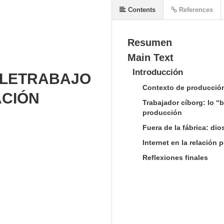
Contents
References
Resumen
Main Text
Introducción
ELETRABAJO
Contexto de producción d
ACIÓN
Trabajador cíborg: lo “b
producción
Fuera de la fábrica: di
Internet en la relación 
Reflexiones finales