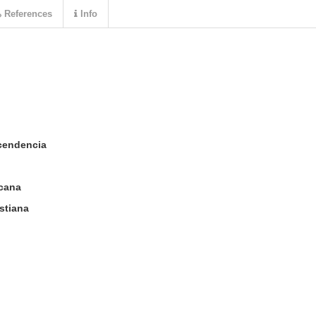
References
Info
scendencia
icana
istiana