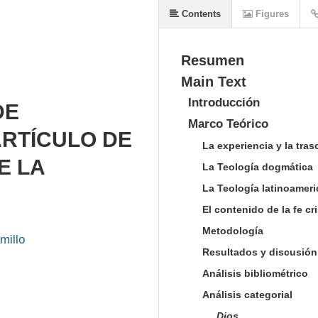
Contents
Figures
Resumen
Main Text
Introducción
DE
Marco Teórico
ARTÍCULO DE
La experiencia y la tra
E LA
La Teología dogmática
La Teología latinoamer
El contenido de la fe cr
Metodología
millo
Resultados y discusión
Análisis bibliométrico
Análisis categorial
Dios