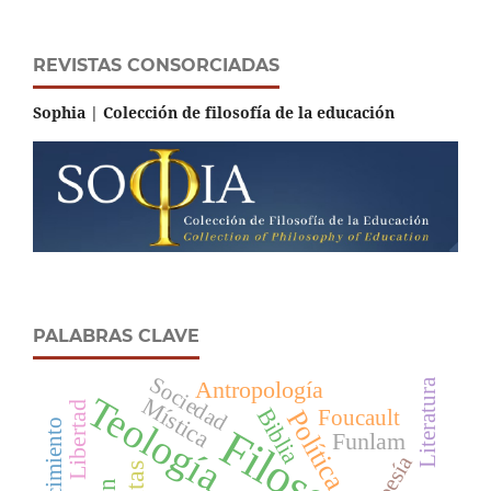
REVISTAS CONSORCIADAS
Sophia | Colección de filosofía de la educación
PALABRAS CLAVE
Sociedad
Antropología
Literatura
Teología
Mística
Libertad
Biblia
Política
Foucault
Acontecimiento
Filosofía
Funlam
Poesía