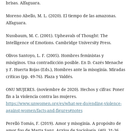
brisas. Alfaguara.
Moreno Abello, M. L. (2020). El tiempo de las amazonas.
Alfaguara.
Nussbaum, M. C. (2001). Upheavals of Thought: The
Intelligence of Emotions. Cambridge University Press.
Olivos Santoyo, L. F. (2005). Hombres feministas y
misóginos. Una contradicción posible. En D. Cazés Menache
y F. Huerta Rojas (Eds.), Hombres ante la misoginia. Miradas
críticas (pp. 49-76). Plaza y Valdés.
ONU MUJERES. (noviembre de 2020). Hechos y cifras: Poner
fin a la violencia contra las mujeres.
https://www.unwomen.org/es/what-we-do/ending-violence-
against-women/facts-and-figures#notes
Perelló Tomás, F. (2019). Amor y misoginia. A propósito de
amor fou de Marta Sanz. Arxius de Sociología, (40), 31-36.