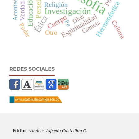
Perseitas
Educación
Hermenéutica
Religión
Verdad
Investigación
Espiritualidad
Dios
Cuerpo
Ética
Fe
Ciencia
Cultura
Poder
Otro
REDES SOCIALES
Editor -
Andrés Alfredo Castrillón C.