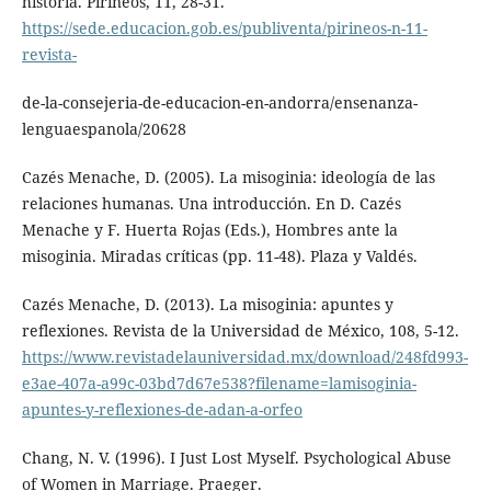
historia. Pirineos, 11, 28-31.
https://sede.educacion.gob.es/publiventa/pirineos-n-11-
revista-
de-la-consejeria-de-educacion-en-andorra/ensenanza-
lenguaespanola/20628
Cazés Menache, D. (2005). La misoginia: ideología de las
relaciones humanas. Una introducción. En D. Cazés
Menache y F. Huerta Rojas (Eds.), Hombres ante la
misoginia. Miradas críticas (pp. 11-48). Plaza y Valdés.
Cazés Menache, D. (2013). La misoginia: apuntes y
reflexiones. Revista de la Universidad de México, 108, 5-12.
https://www.revistadelauniversidad.mx/download/248fd993-
e3ae-407a-a99c-03bd7d67e538?filename=lamisoginia-
apuntes-y-reflexiones-de-adan-a-orfeo
Chang, N. V. (1996). I Just Lost Myself. Psychological Abuse
of Women in Marriage. Praeger.