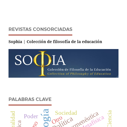
REVISTAS CONSORCIADAS
Sophia | Colección de filosofía de la educación
PALABRAS CLAVE
Hermenéutica
Sociedad
Ciencia
Poder
Metafísica
Otro
Política