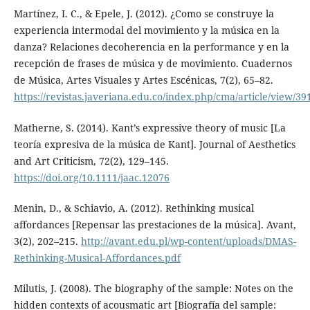
Martínez, I. C., & Epele, J. (2012). ¿Como se construye la
experiencia intermodal del movimiento y la música en la
danza? Relaciones decoherencia en la performance y en la
recepción de frases de música y de movimiento. Cuadernos
de Música, Artes Visuales y Artes Escénicas, 7(2), 65–82.
https://revistas.javeriana.edu.co/index.php/cma/article/view/39
Matherne, S. (2014). Kant’s expressive theory of music [La
teoría expresiva de la música de Kant]. Journal of Aesthetics
and Art Criticism, 72(2), 129–145.
https://doi.org/10.1111/jaac.12076
Menin, D., & Schiavio, A. (2012). Rethinking musical
affordances [Repensar las prestaciones de la música]. Avant,
3(2), 202–215.
http://avant.edu.pl/wp-content/uploads/DMAS-
Rethinking-Musical-Affordances.pdf
Milutis, J. (2008). The biography of the sample: Notes on the
hidden contexts of acousmatic art [Biografía del sample: