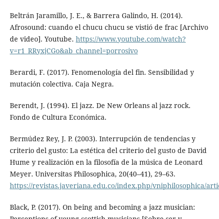
Beltrán Jaramillo, J. E., & Barrera Galindo, H. (2014).
Afrosound: cuando el chucu chucu se vistió de frac [Archivo
de video]. Youtube.
https://www.youtube.com/watch?
v=r1_RRyxjCGo&ab_channel=porrosivo
Berardi, F. (2017). Fenomenología del fin. Sensibilidad y
mutación colectiva. Caja Negra.
Berendt, J. (1994). El jazz. De New Orleans al jazz rock.
Fondo de Cultura Económica.
Bermúdez Rey, J. P. (2003). Interrupción de tendencias y
criterio del gusto: La estética del criterio del gusto de David
Hume y realización en la filosofía de la música de Leonard
Meyer. Universitas Philosophica, 20(40–41), 29–63.
https://revistas.javeriana.edu.co/index.php/vniphilosophica/art
Black, P. (2017). On being and becoming a jazz musician:
Perceptions of young scottish musicians [Sobre ser y