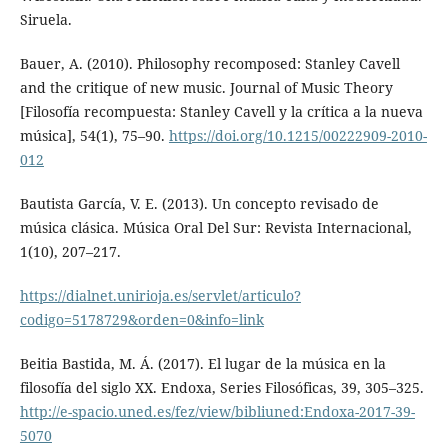
Siruela.
Bauer, A. (2010). Philosophy recomposed: Stanley Cavell
and the critique of new music. Journal of Music Theory
[Filosofía recompuesta: Stanley Cavell y la crítica a la nueva
música], 54(1), 75–90.
https://doi.org/10.1215/00222909-2010-
012
Bautista García, V. E. (2013). Un concepto revisado de
música clásica. Música Oral Del Sur: Revista Internacional,
1(10), 207–217.
https://dialnet.unirioja.es/servlet/articulo?
codigo=5178729&orden=0&info=link
Beitia Bastida, M. Á. (2017). El lugar de la música en la
filosofía del siglo XX. Endoxa, Series Filosóficas, 39, 305–325.
http://e-spacio.uned.es/fez/view/bibliuned:Endoxa-2017-39-
5070