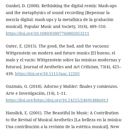
Gunkel, D. (2008). Rethinking the digital remix: Mash-ups
and the metaphysics of sound recording [Repensar la
mezcla digital: mash-ups y la metafísica de la grabación
musical]. Popular Music and Society, 31(4), 489–510.
https://doi.org/10.1080/03007760802053211
Guter, E. (2015). The good, the bad, and the vacuous:
Wittgenstein on modern and future musics [El bueno, el
malo y el vacío: Wittgenstein sobre las músicas modernas y
futuras]. Journal of Aesthetics and Art Criticism, 73(4), 425–
439.
https://doi.org/10.1111/jaac.12205
Guzmán, G. (2018). Adorno y Mahler: finales y comienzos.
Arte e Investigación, (14), 1–11.
https://doi.org/https://doi.org/10.24215/24691488e013
Hanslick, E. (2001). The Beautiful In Music: A Contribution
to the Revisal of Musical Aesthetics [La belleza en la música:
Una contribución a la revisión de la estética musical]. New