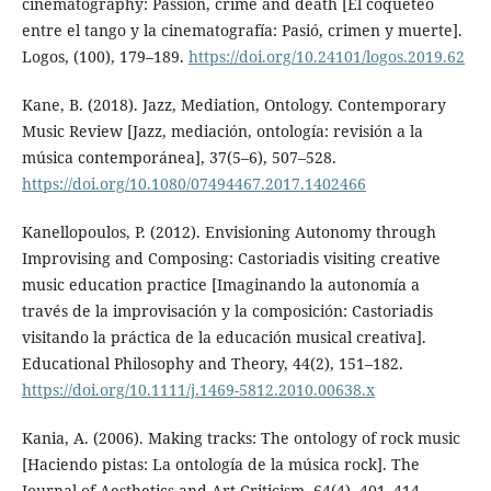
cinematography: Passion, crime and death [El coqueteo
entre el tango y la cinematografía: Pasió, crimen y muerte].
Logos, (100), 179–189.
https://doi.org/10.24101/logos.2019.62
Kane, B. (2018). Jazz, Mediation, Ontology. Contemporary
Music Review [Jazz, mediación, ontología: revisión a la
música contemporánea], 37(5–6), 507–528.
https://doi.org/10.1080/07494467.2017.1402466
Kanellopoulos, P. (2012). Envisioning Autonomy through
Improvising and Composing: Castoriadis visiting creative
music education practice [Imaginando la autonomía a
través de la improvisación y la composición: Castoriadis
visitando la práctica de la educación musical creativa].
Educational Philosophy and Theory, 44(2), 151–182.
https://doi.org/10.1111/j.1469-5812.2010.00638.x
Kania, A. (2006). Making tracks: The ontology of rock music
[Haciendo pistas: La ontología de la música rock]. The
Journal of Aesthetics and Art Criticism, 64(4), 401–414.