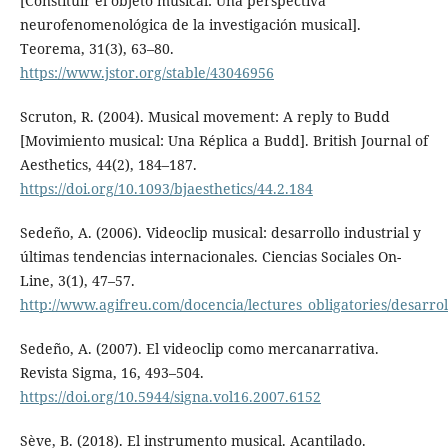
[Constituir el objeto musical: Una perspectiva
neurofenomenológica de la investigación musical].
Teorema, 31(3), 63–80.
https://www.jstor.org/stable/43046956
Scruton, R. (2004). Musical movement: A reply to Budd
[Movimiento musical: Una Réplica a Budd]. British Journal of
Aesthetics, 44(2), 184–187.
https://doi.org/10.1093/bjaesthetics/44.2.184
Sedeño, A. (2006). Videoclip musical: desarrollo industrial y
últimas tendencias internacionales. Ciencias Sociales On-
Line, 3(1), 47–57.
http://www.agifreu.com/docencia/lectures_obligatories/desarrol
Sedeño, A. (2007). El videoclip como mercanarrativa.
Revista Sigma, 16, 493–504.
https://doi.org/10.5944/signa.vol16.2007.6152
Sève, B. (2018). El instrumento musical. Acantilado.