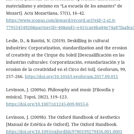
materialismo y ateísmo en “La escuela de los amantes” de
Mozart]. Acta Mozartiana, 57(1), 16–42.
https://www.scopus.com/inward/record.uri?eid=2-s2.0-
77955454920&partnerID=40&md5=e415cae8ba84e74a87faafea
Leslie, D., & Rantisi, N. (2019). Deskilling in cultural
industries: Corporatization, standardization and the erosion
of creativity at the Cirque du Soleil [Descualificación en las
industrias culturales: Corporatización, estandarización y la
erosion de la creatividad en el Circo del Sol]. Geoforum, 99,
257–266.
https://doi.org/10.1016/j.geoforum.2017.09.011
Levinson, J. (2009a). Philosophy and music [Filosofía y
música]. Topoi, 28(2), 119–123.
https://doi.org/10.1007/s11245-009-9055-6
Levinson, J. (2009b). The Oxford Handbook of Aesthetics
[Manual de Estética de Oxford]. The Oxford Handbook.
https://doi.org/10.1093/oxfordhb/9780199279456.001.0001