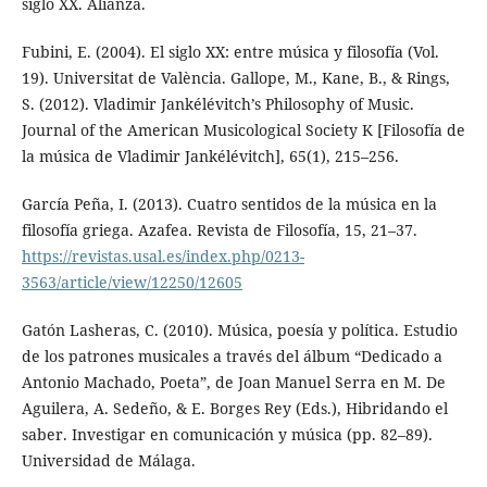
siglo XX. Alianza.
Fubini, E. (2004). El siglo XX: entre música y filosofía (Vol.
19). Universitat de València. Gallope, M., Kane, B., & Rings,
S. (2012). Vladimir Jankélévitch’s Philosophy of Music.
Journal of the American Musicological Society K [Filosofía de
la música de Vladimir Jankélévitch], 65(1), 215–256.
García Peña, I. (2013). Cuatro sentidos de la música en la
filosofía griega. Azafea. Revista de Filosofía, 15, 21–37.
https://revistas.usal.es/index.php/0213-
3563/article/view/12250/12605
Gatón Lasheras, C. (2010). Música, poesía y política. Estudio
de los patrones musicales a través del álbum “Dedicado a
Antonio Machado, Poeta”, de Joan Manuel Serra en M. De
Aguilera, A. Sedeño, & E. Borges Rey (Eds.), Hibridando el
saber. Investigar en comunicación y música (pp. 82–89).
Universidad de Málaga.