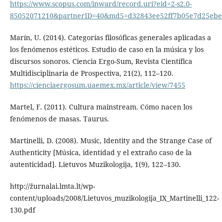
https://www.scopus.com/inward/record.uri?eid=2-s2.0-
85052071210&partnerID=40&md5=d32843ee52ff7b05e7d25eb
Marín, U. (2014). Categorías filosóficas generales aplicadas a
los fenómenos estéticos. Estudio de caso en la música y los
discursos sonoros. Ciencia Ergo-Sum, Revista Científica
Multidisciplinaria de Prospectiva, 21(2), 112–120.
https://cienciaergosum.uaemex.mx/article/view/7455
Martel, F. (2011). Cultura mainstream. Cómo nacen los
fenómenos de masas. Taurus.
Martinelli, D. (2008). Music, Identity and the Strange Case of
Authenticity [Música, identidad y el extraño caso de la
autenticidad]. Lietuvos Muzikologija, 1(9), 122–130.
http://žurnalai.lmta.lt/wp-
content/uploads/2008/Lietuvos_muzikologija_IX_Martinelli_122-
130.pdf