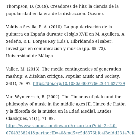
Thompson, D. (2018). Creadores de hits: la ciencia de la
popularidad en la era de la distracción. Océano.
Valdivia Sevilla, F. A. (2010). La popularización de la
guitarra en España durante el siglo XVII en M. Aguilera, A.
Sedeño, & E. Borges Rey (Eds.), Hibridando el saber.
Investigar en comunicación y música (pp. 65–73).
Universidad de Málaga.
Vallee, M. (2013). The media contingencies of generation
mashup: A Žižekian critique. Popular Music and Society,
36(1), 76–97.
https://doi.org/10.1080/03007766.2011.627729
Van Wymeersch, B. (2002). The Timaeus of plato and the
philosophy of music in the middle ages [El Timeo de Platón
y la filosofía de la música en la Edad Media]. Etudes
Classiques, 71(1), 71–89.
https://www.scopus.com/inward/record.uri?eid=2-s2.0-
67649238241&partnerID=40&md5=e5d8376bfe4f8efdd23147ef