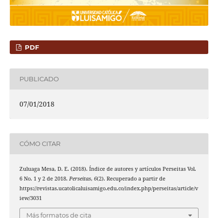
PDF
PUBLICADO
07/01/2018
CÓMO CITAR
Zuluaga Mesa, D. E. (2018). Índice de autores y artículos Perseitas Vol.
6 No. 1 y 2 de 2018.
Perseitas
,
6
(2). Recuperado a partir de
https://revistas.ucatolicaluisamigo.edu.co/index.php/perseitas/article/v
iew/3031
Más formatos de cita