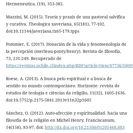
Hermeneutica, (19), 353-382.
Mazzini, M. (2015). Teoría y praxis de una pastoral salvífica
y curativa. Theologica xaveriana, 65(181), 77-102.
doi:10.11144/javeriana.tx65-179.tpps
Pommier, E. (2017). Donación de la vida y fenomenología de
la percepción (merleau-ponty/henry). Revista de filosofía,
73, 231-249. Recuperado de
https://revistas.uchile.cl/index.php/RDF/article/view/47736/5009
Roese, A. (2013). A busca pelo espiritual e a busca de
sentido no mundo contemporâneo. Horizonte: revista de
estudos de teologia e ciências da religião, 11(32), 1605-1636.
doi:10.5752/p.2175-5841.2013v11n32p1605
Sánchez, O. (2012). Auto-afección y espiritualidad. hacia una
filosofía de la religión en Michel Henry. Franciscanum,
54(158), 83-97. doi:
http://dx.doi.org/10.21500/01201468.883