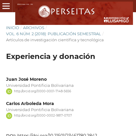
INICIO
/
ARCHIVOS
/
VOL. 6 NÚM. 2 (2018): PUBLICACIÓN SEMESTRAL
/
Artículos de investigación científica y tecnológica
Experiencia y donación
Juan José Moreno
Universidad Pontificia Bolivariana
http://orcid.org/0000-0001-7148-5656
Carlos Arboleda Mora
Universidad Pontificia Bolivariana
http://orcid.org/0000-0002-9817-0707
DOI:
https://doi.org/10.21501/23461780.2842