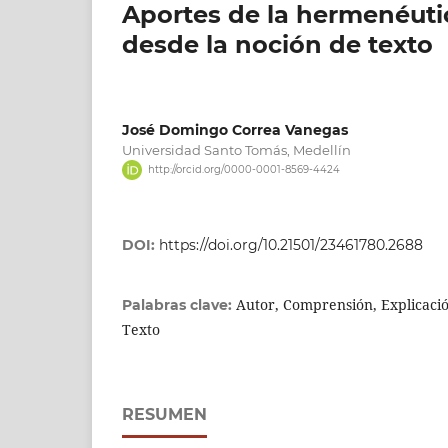
Aportes de la hermenéutic
desde la noción de texto
José Domingo Correa Vanegas
Universidad Santo Tomás, Medellín
http://orcid.org/0000-0001-8569-4424
DOI:
https://doi.org/10.21501/23461780.2688
Autor, Comprensión, Explicació
Palabras clave:
Texto
RESUMEN