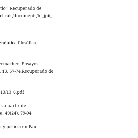
Ratio”. Recuperado de
clicals/documents/hf_jpii_
néutica filosófica.
iermacher. Ensayos.
e, 13, 57-74.Recuperado de
a13/13_6.pdf
s a partir de
, 49(24), 79-94.
y justicia en Paul