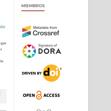
MIEMBROS
adas
s que
os
cia