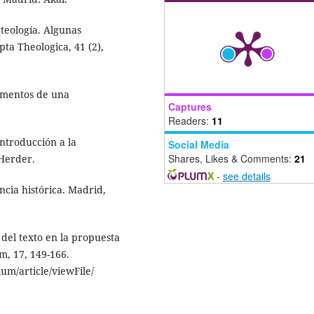
 teología. Algunas
pta Theologica, 41 (2),
amentos de una
Captures
Readers:
11
Introducción a la
Social Media
Shares, Likes & Comments:
21
 Herder.
-
see details
ncia histórica. Madrid,
 del texto en la propuesta
m, 17, 149-166.
m/article/viewFile/