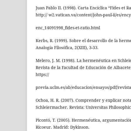
Juan Pablo II. (1998). Carta Encíclica “Fides et 
http:// w2.vatican.va/content/john-paul-ii/es/ency
enc_14091998_fides-et-ratio.html
Kerbs, R. (1999). Sobre el desarrollo de la herme
Analogía Filosófica, 2(XIII), 3-33.
Melero, J. M. (1998). La hermenéutica en Schle
Revista de la Facultad de Educación de Albacet
https://
previa.uclm.es/ab/educacion/ensayos/pdf/revist
Ochoa, H. R. (2007). Comprender y explicar nota
Schleiermacher. Revista: Universitas Philosophica
Picontó, T. (2005). Hermenéutica, argumentación 
Ricoeur. Madrid: Dykinson.