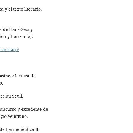
a y el texto literario.
ca de Hans Georg
ión y horizonte).
ecaustasp/
oráneo: lectura de
0.
ce: Du Seuil.
. Discurso y excedente de
glo Veintiuno.
s de hermenéutica II.