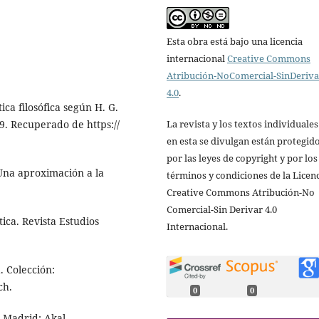
Esta obra está bajo una licencia
internacional
Creative Commons
Atribución-NoComercial-SinDeriv
4.0
.
ca filosófica según H. G.
59. Recuperado de https://
La revista y los textos individuale
en esta se divulgan están protegid
por las leyes de copyright y por los
. Una aproximación a la
términos y condiciones de la Licen
Creative Commons Atribución-No
Comercial-Sin Derivar 4.0
ica. Revista Estudios
Internacional.
. Colección:
ch.
0
0
. Madrid: Akal.