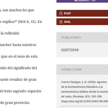
o, son muchos los que
PDF
explica?” (Hch 8, 31). En
XML
la reflexión
PUBLICADO
rmacher hasta nuestros
02/07/2018
 que en el seno de esta
ón del significado del
CÓMO CITAR
 puede resultar de gran
Correa Vanegas, J. D. (2018). Aportes
de la hermenéutica filosófica a la
el texto sagrado- espacios
hermenéutica bíblica desde la noció
de texto.
Perseitas
,
6
(1), 183–208.
https://doi.org/10.21501/23461780.268
er de gran provecho