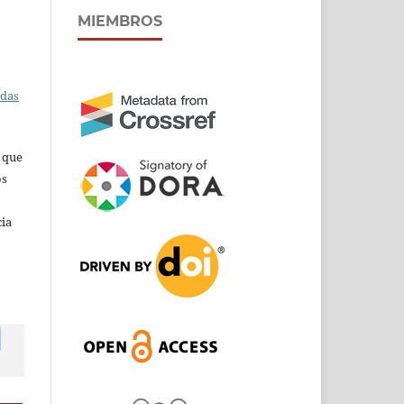
MIEMBROS
adas
s que
os
cia