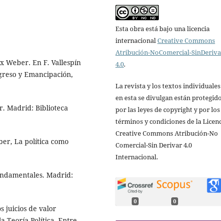
Esta obra está bajo una licencia
internacional
Creative Commons
Atribución-NoComercial-SinDeriv
ax Weber. En F. Vallespín
4.0
.
rogreso y Emancipación,
La revista y los textos individuale
en esta se divulgan están protegid
r. Madrid: Biblioteca
por las leyes de copyright y por los
términos y condiciones de la Licen
Creative Commons Atribución-No
ber, La política como
Comercial-Sin Derivar 4.0
Internacional.
 fundamentales. Madrid:
0
0
os juicios de valor
a Teoría Política. Entre