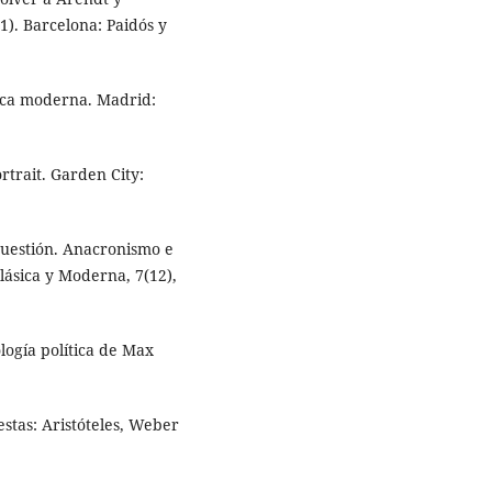
1). Barcelona: Paidós y
tica moderna. Madrid:
rtrait. Garden City:
a cuestión. Anacronismo e
Clásica y Moderna, 7(12),
ología política de Max
uestas: Aristóteles, Weber