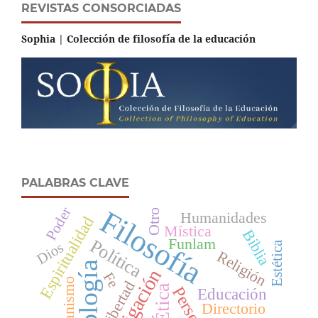
REVISTAS CONSORCIADAS
Sophia | Colección de filosofía de la educación
PALABRAS CLAVE
Poder
Filosofía
Otro
Humanidades
Espiritualidad
Mística
Biblia
Funlam
Política
Estética
Dios
Religión
Teología
Investigación
Fe
Humanismo
Libertad
Ética
Perseitas
Educación
Directorio